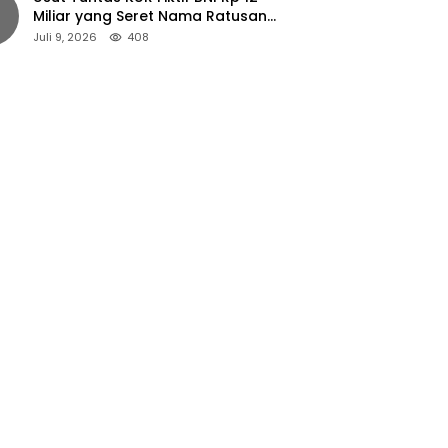
Miliar yang Seret Nama Ratusan
Petani Jember
Juli 9, 2026
408