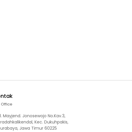
ontak
l Office
l. Mayjend. Jonosewojo No.Kav.3,
radahkalikendal, Kec. Dukuhpakis,
Surabaya, Jawa Timur 60225