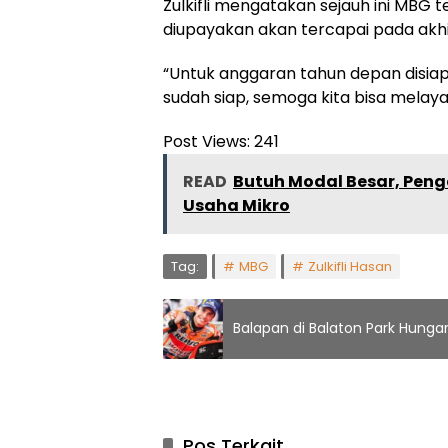
Zulkifli mengatakan sejauh ini MBG t
diupayakan akan tercapai pada akhi
“Untuk anggaran tahun depan disiap
sudah siap, semoga kita bisa melaya
Post Views:
241
READ
Butuh Modal Besar, Peng
Usaha Mikro
Tag:
MBG
Zulkifli Hasan
Balapan di Balaton Park Hunga
Pos Terkait