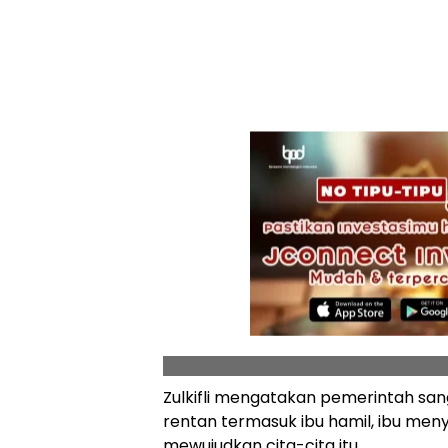
Zulkifli mengatakan pemerintah s
rentan termasuk ibu hamil, ibu meny
mewujudkan cita-cita itu.