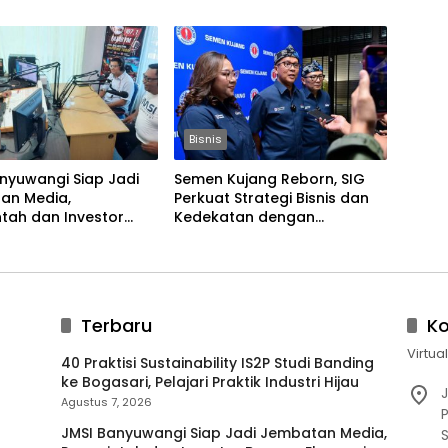
Bisnis
nyuwangi Siap Jadi
Semen Kujang Reborn, SIG
an Media,
Perkuat Strategi Bisnis dan
tah dan Investor
Kedekatan dengan
 Ekonomi Daerah
Masyarakat Jabar
Terbaru
K
Virtua
40 Praktisi Sustainability IS2P Studi Banding
ke Bogasari, Pelajari Praktik Industri Hijau
J
Agustus 7, 2026
P
JMSI Banyuwangi Siap Jadi Jembatan Media,