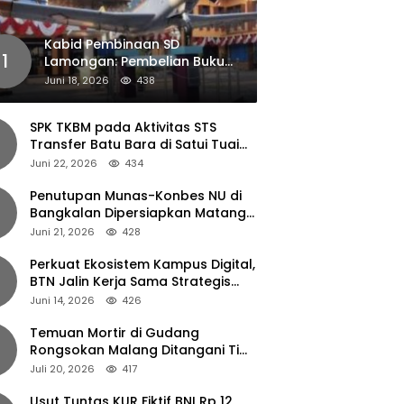
Kabid Pembinaan SD
1
Lamongan: Pembelian Buku
Pendamping Tidak Boleh
Juni 18, 2026
438
Dipaksakan
SPK TKBM pada Aktivitas STS
Transfer Batu Bara di Satui Tuai
Sorotan
Juni 22, 2026
434
Penutupan Munas-Konbes NU di
Bangkalan Dipersiapkan Matang,
Gus Ipul Turun Tangan
Juni 21, 2026
428
Perkuat Ekosistem Kampus Digital,
BTN Jalin Kerja Sama Strategis
dengan UNAIR
Juni 14, 2026
426
Temuan Mortir di Gudang
Rongsokan Malang Ditangani Tim
Gegana Polda Jatim
Juli 20, 2026
417
Usut Tuntas KUR Fiktif BNI Rp 12