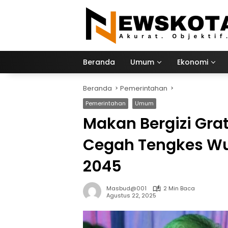
Langsung
ke
konten
Beranda
Umum
Ekonomi
Beranda
Pemerintahan
Pemerintahan
Umum
Makan Bergizi Gra
Cegah Tengkes Wu
2045
Masbud@001
2 Min Baca
Agustus 22, 2025