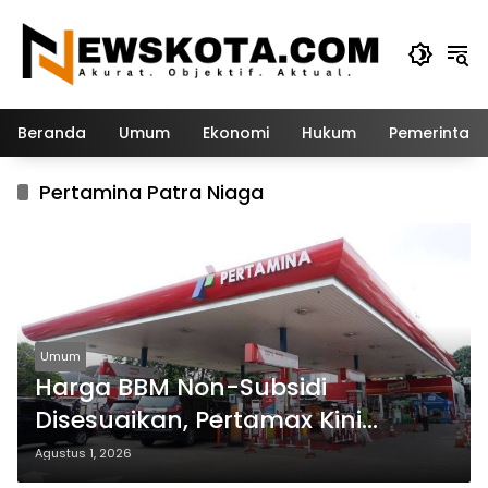
Langsung
ke
konten
Beranda
Umum
Ekonomi
Hukum
Pemerintah
Pertamina Patra Niaga
Umum
Harga BBM Non-Subsidi
Disesuaikan, Pertamax Kini
Dibanderol Rp15.950 per Liter
Agustus 1, 2026