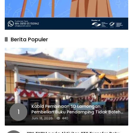
Berita Populer
Kabid Pembinaan SD Lamongan:
1
Pembelian Buku Pendamping Tidak Boleh
Dipaksakan
Juni 18, 2026
440