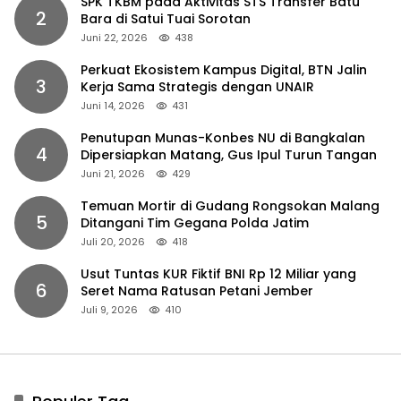
SPK TKBM pada Aktivitas STS Transfer Batu
2
Bara di Satui Tuai Sorotan
Juni 22, 2026
438
Perkuat Ekosistem Kampus Digital, BTN Jalin
3
Kerja Sama Strategis dengan UNAIR
Juni 14, 2026
431
Penutupan Munas-Konbes NU di Bangkalan
4
Dipersiapkan Matang, Gus Ipul Turun Tangan
Juni 21, 2026
429
Temuan Mortir di Gudang Rongsokan Malang
5
Ditangani Tim Gegana Polda Jatim
Juli 20, 2026
418
Usut Tuntas KUR Fiktif BNI Rp 12 Miliar yang
6
Seret Nama Ratusan Petani Jember
Juli 9, 2026
410