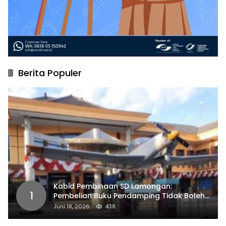
Berita Populer
Kabid Pembinaan SD Lamongan:
1
Pembelian Buku Pendamping Tidak Boleh
Dipaksakan
Juni 18, 2026
438