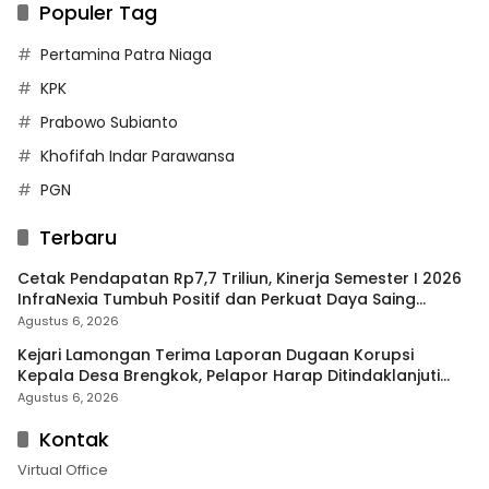
Populer Tag
Pertamina Patra Niaga
KPK
Prabowo Subianto
Khofifah Indar Parawansa
PGN
Terbaru
Cetak Pendapatan Rp7,7 Triliun, Kinerja Semester I 2026
InfraNexia Tumbuh Positif dan Perkuat Daya Saing
Industri Digital
Agustus 6, 2026
Kejari Lamongan Terima Laporan Dugaan Korupsi
Kepala Desa Brengkok, Pelapor Harap Ditindaklanjuti
Secara Profesional
Agustus 6, 2026
Kontak
Virtual Office