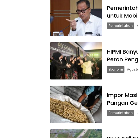
Pemerintah
untuk Mobil
Pemerintahan
HIPMI Bany
Peran Pen
Ekonomi
Agustu
Impor Masi
Pangan Gen
Pemerintahan