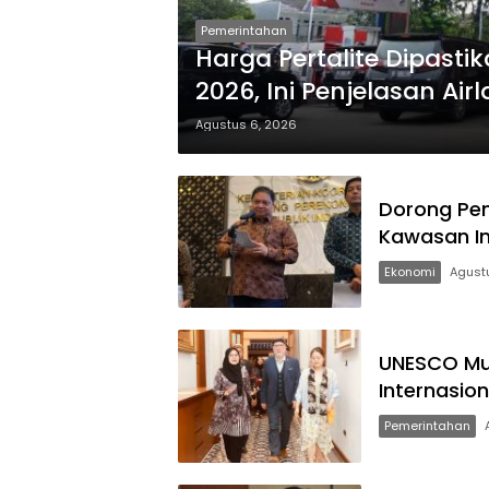
Pemerintahan
Harga Pertalite Dipast
2026, Ini Penjelasan Air
Agustus 6, 2026
Dorong Pe
Kawasan In
Ekonomi
Agust
UNESCO Mul
Internasio
Pemerintahan