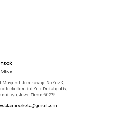
ontak
l Office
l. Mayjend. Jonosewojo No.Kav.3,
radahkalikendal, Kec. Dukuhpakis,
Surabaya, Jawa Timur 60225
redaksinewskota@gmail.com