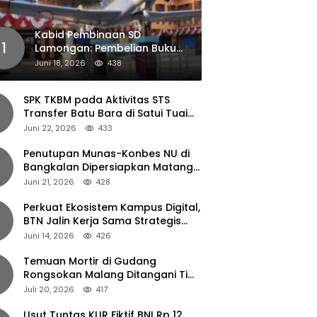
Kabid Pembinaan SD
1
Lamongan: Pembelian Buku
Pendamping Tidak Boleh
Juni 18, 2026
438
Dipaksakan
SPK TKBM pada Aktivitas STS
Transfer Batu Bara di Satui Tuai
Sorotan
Juni 22, 2026
433
Penutupan Munas-Konbes NU di
Bangkalan Dipersiapkan Matang,
Gus Ipul Turun Tangan
Juni 21, 2026
428
Perkuat Ekosistem Kampus Digital,
BTN Jalin Kerja Sama Strategis
dengan UNAIR
Juni 14, 2026
426
Temuan Mortir di Gudang
Rongsokan Malang Ditangani Tim
Gegana Polda Jatim
Juli 20, 2026
417
Usut Tuntas KUR Fiktif BNI Rp 12