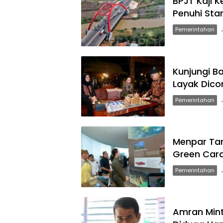
BPJT Kaji K
Penuhi Sta
Pemerintahan
Kunjungi B
Layak Dico
Pemerintahan
Menpar Tar
Green Card
Pemerintahan
Amran Mint