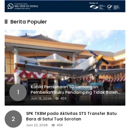
Berita Populer
Kabid Pembinaan SD Lamongan:
1
Pembelian Buku Pendamping Tidak Boleh
Dipaksakan
Juni 18, 2026
439
SPK TKBM pada Aktivitas STS Transfer Batu
2
Bara di Satui Tuai Sorotan
Juni 22, 2026
436