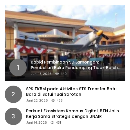
Kabid Pembinaan SD Lamongan:
1
Pembelian Buku Pendamping Tidak Boleh
Dipaksakan
Juni 18, 2026
440
SPK TKBM pada Aktivitas STS Transfer Batu
2
Bara di Satui Tuai Sorotan
Juni 22, 2026
438
Perkuat Ekosistem Kampus Digital, BTN Jalin
3
Kerja Sama Strategis dengan UNAIR
Juni 14, 2026
431