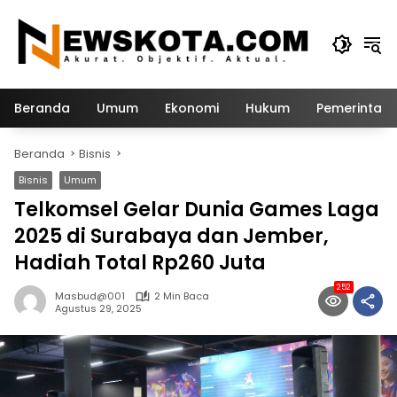
Langsung
ke
konten
Beranda
Umum
Ekonomi
Hukum
Pemerintah
Beranda
Bisnis
Bisnis
Umum
Telkomsel Gelar Dunia Games Laga
2025 di Surabaya dan Jember,
Hadiah Total Rp260 Juta
252
Masbud@001
2 Min Baca
Agustus 29, 2025