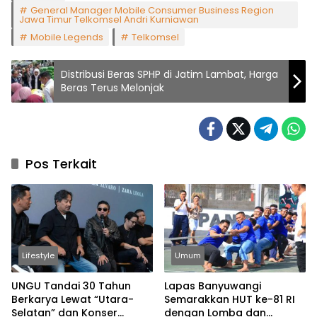
General Manager Mobile Consumer Business Region
Jawa Timur Telkomsel Andri Kurniawan
Mobile Legends
Telkomsel
Distribusi Beras SPHP di Jatim Lambat, Harga
Beras Terus Melonjak
Pos Terkait
Lifestyle
Umum
UNGU Tandai 30 Tahun
Lapas Banyuwangi
Berkarya Lewat “Utara-
Semarakkan HUT ke-81 RI
Selatan” dan Konser
dengan Lomba dan