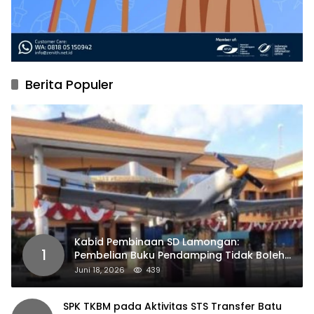
Berita Populer
Kabid Pembinaan SD Lamongan:
1
Pembelian Buku Pendamping Tidak Boleh
Dipaksakan
Juni 18, 2026
439
SPK TKBM pada Aktivitas STS Transfer Batu