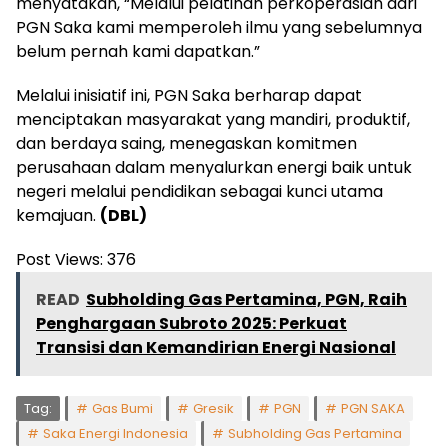
menyatakan, “Melalui pelatihan perkoperasian dari
PGN Saka kami memperoleh ilmu yang sebelumnya
belum pernah kami dapatkan.”
Melalui inisiatif ini, PGN Saka berharap dapat
menciptakan masyarakat yang mandiri, produktif,
dan berdaya saing, menegaskan komitmen
perusahaan dalam menyalurkan energi baik untuk
negeri melalui pendidikan sebagai kunci utama
kemajuan.
(DBL)
Post Views:
376
READ
Subholding Gas Pertamina, PGN, Raih
Penghargaan Subroto 2025: Perkuat
Transisi dan Kemandirian Energi Nasional
Tag:
Gas Bumi
Gresik
PGN
PGN SAKA
Saka Energi Indonesia
Subholding Gas Pertamina