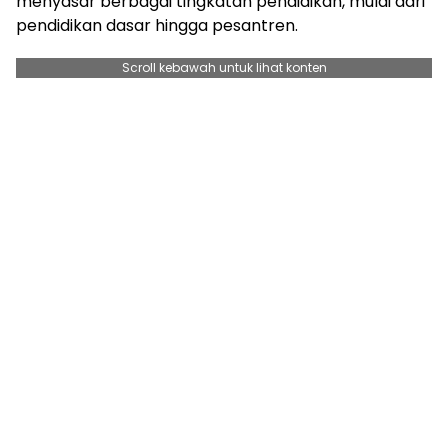
menyasar berbagai tingkatan pendidikan, mulai dari
pendidikan dasar hingga pesantren.
Scroll kebawah untuk lihat konten