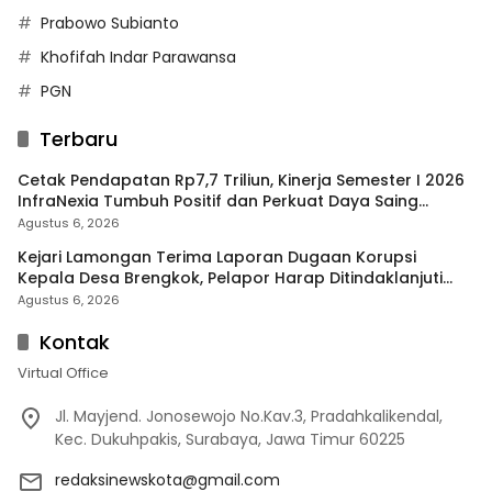
Prabowo Subianto
Khofifah Indar Parawansa
PGN
Terbaru
Cetak Pendapatan Rp7,7 Triliun, Kinerja Semester I 2026
InfraNexia Tumbuh Positif dan Perkuat Daya Saing
Industri Digital
Agustus 6, 2026
Kejari Lamongan Terima Laporan Dugaan Korupsi
Kepala Desa Brengkok, Pelapor Harap Ditindaklanjuti
Secara Profesional
Agustus 6, 2026
Kontak
Virtual Office
Jl. Mayjend. Jonosewojo No.Kav.3, Pradahkalikendal,
Kec. Dukuhpakis, Surabaya, Jawa Timur 60225
redaksinewskota@gmail.com