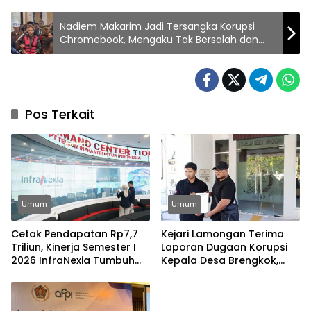
Nadiem Makarim Jadi Tersangka Korupsi
Chromebook, Mengaku Tak Bersalah dan
Percaya Tuhan
Pos Terkait
Umum
Umum
Cetak Pendapatan Rp7,7
Kejari Lamongan Terima
Triliun, Kinerja Semester I
Laporan Dugaan Korupsi
2026 InfraNexia Tumbuh
Kepala Desa Brengkok,
Positif dan Perkuat Daya
Pelapor Harap
Saing Industri Digital
Ditindaklanjuti Secara
Profesional