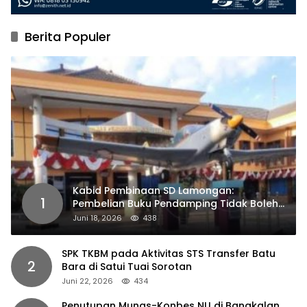
Berita Populer
Kabid Pembinaan SD Lamongan:
1
Pembelian Buku Pendamping Tidak Boleh
Dipaksakan
Juni 18, 2026
438
SPK TKBM pada Aktivitas STS Transfer Batu
2
Bara di Satui Tuai Sorotan
Juni 22, 2026
434
Penutupan Munas-Konbes NU di Bangkalan