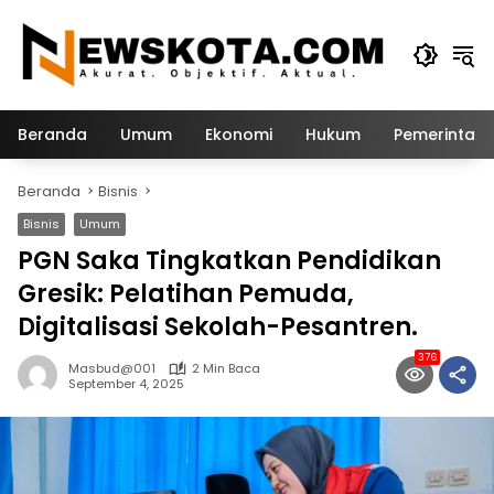
Langsung
ke
konten
Beranda
Umum
Ekonomi
Hukum
Pemerintah
Beranda
Bisnis
Bisnis
Umum
PGN Saka Tingkatkan Pendidikan
Gresik: Pelatihan Pemuda,
Digitalisasi Sekolah-Pesantren.
376
Masbud@001
2 Min Baca
September 4, 2025