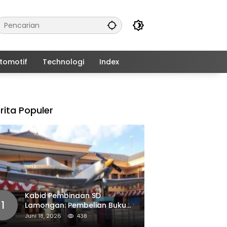
tomotif
Technologi
Index
rita Populer
Kabid Pembinaan SD
1
Lamongan: Pembelian Buku
Pendamping Tidak Boleh
Juni 18, 2026
438
Dipaksakan