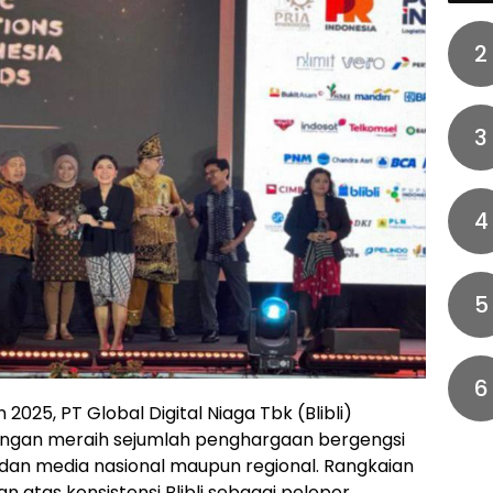
2
3
4
5
6
2025, PT Global Digital Niaga Tbk (Blibli)
engan meraih sejumlah penghargaan bergengsi
dan media nasional maupun regional. Rangkaian
n atas konsistensi Blibli sebagai pelopor