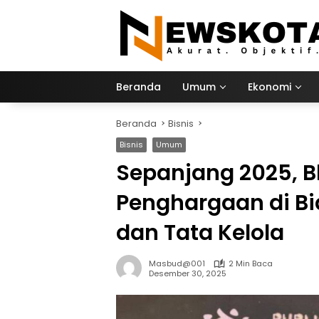
Langsung
ke
konten
Beranda
Umum
Ekonomi
Beranda
Bisnis
Bisnis
Umum
Sepanjang 2025, Bl
Penghargaan di Bi
dan Tata Kelola
Masbud@001
2 Min Baca
Desember 30, 2025