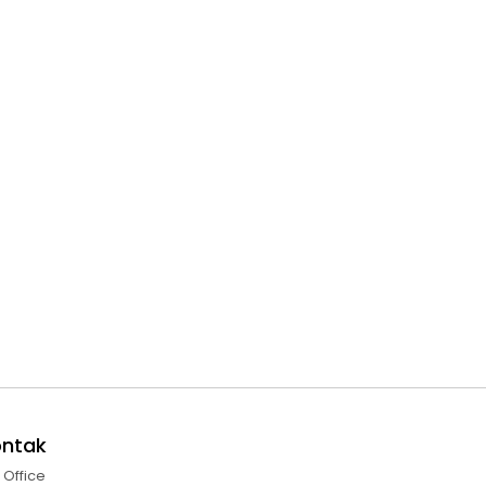
ontak
l Office