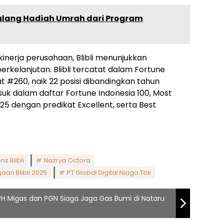
lang Hadiah Umrah dari Program
 kinerja perusahaan, Blibli menunjukkan
erkelanjutan. Blibli tercatat dalam Fortune
 #260, naik 22 posisi dibandingkan tahun
masuk dalam daftar Fortune Indonesia 100, Most
 dengan predikat Excellent, serta Best
ns Blibli
Nazrya Octora
an Blibli 2025
PT Global Digital Niaga Tbk
PH Migas dan PGN Siaga Jaga Gas Bumi di Nataru