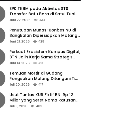
SPK TKBM pada Aktivitas STS
Transfer Batu Bara di Satui Tuai
Sorotan
Juni 22, 2026
434
Penutupan Munas-Konbes NU di
Bangkalan Dipersiapkan Matang,
Gus Ipul Turun Tangan
Juni 21, 2026
428
Perkuat Ekosistem Kampus Digital,
BTN Jalin Kerja Sama Strategis
dengan UNAIR
Juni 14, 2026
426
Temuan Mortir di Gudang
Rongsokan Malang Ditangani Tim
Gegana Polda Jatim
Juli 20, 2026
417
Usut Tuntas KUR Fiktif BNI Rp 12
Miliar yang Seret Nama Ratusan
Petani Jember
Juli 9, 2026
409