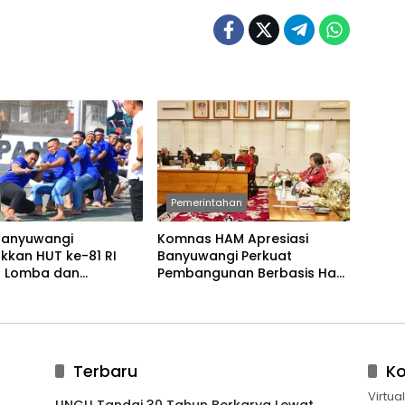
Pemerintahan
Banyuwangi
Komnas HAM Apresiasi
kkan HUT ke-81 RI
Banyuwangi Perkuat
 Lomba dan
Pembangunan Berbasis Hak
an Tradisional
Asasi Manusia
Terbaru
K
Virtua
UNGU Tandai 30 Tahun Berkarya Lewat