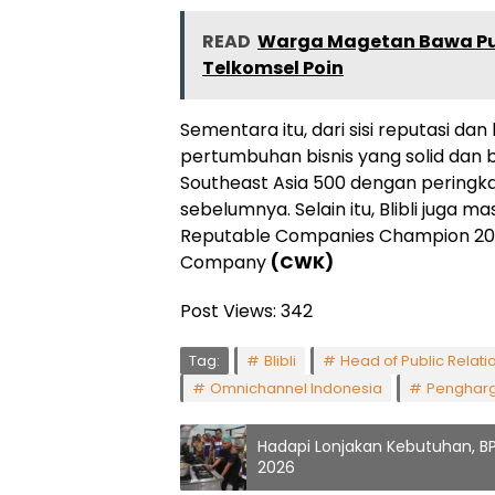
READ
Warga Magetan Bawa Pu
Telkomsel Poin
Sementara itu, dari sisi reputasi dan
pertumbuhan bisnis yang solid dan b
Southeast Asia 500 dengan peringkat
sebelumnya. Selain itu, Blibli juga 
Reputable Companies Champion 2025
Company
(CWK)
Post Views:
342
Tag:
Blibli
Head of Public Relatio
Omnichannel Indonesia
Pengharga
Hadapi Lonjakan Kebutuhan, B
2026