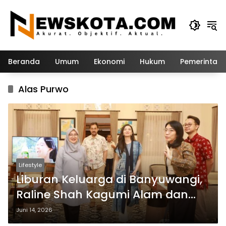
Langsung
ke
konten
Beranda
Umum
Ekonomi
Hukum
Pemerintah
Alas Purwo
Lifestyle
Liburan Keluarga di Banyuwangi,
Raline Shah Kagumi Alam dan
Budaya Osing
Juni 14, 2026