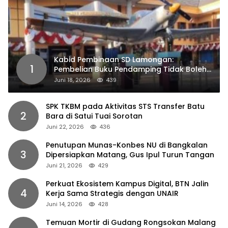
Kabid Pembinaan SD Lamongan:
1
Pembelian Buku Pendamping Tidak Boleh
Dipaksakan
Juni 18, 2026
439
SPK TKBM pada Aktivitas STS Transfer Batu
2
Bara di Satui Tuai Sorotan
Juni 22, 2026
436
Penutupan Munas-Konbes NU di Bangkalan
3
Dipersiapkan Matang, Gus Ipul Turun Tangan
Juni 21, 2026
429
Perkuat Ekosistem Kampus Digital, BTN Jalin
4
Kerja Sama Strategis dengan UNAIR
Juni 14, 2026
428
Temuan Mortir di Gudang Rongsokan Malang