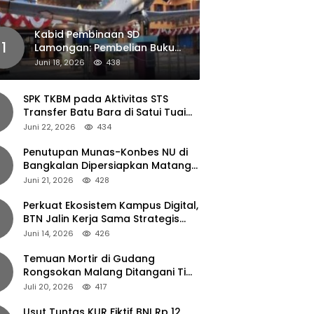
Kabid Pembinaan SD
1
Lamongan: Pembelian Buku
Pendamping Tidak Boleh
Juni 18, 2026
438
Dipaksakan
SPK TKBM pada Aktivitas STS
Transfer Batu Bara di Satui Tuai
Sorotan
Juni 22, 2026
434
Penutupan Munas-Konbes NU di
Bangkalan Dipersiapkan Matang,
Gus Ipul Turun Tangan
Juni 21, 2026
428
Perkuat Ekosistem Kampus Digital,
BTN Jalin Kerja Sama Strategis
dengan UNAIR
Juni 14, 2026
426
Temuan Mortir di Gudang
Rongsokan Malang Ditangani Tim
Gegana Polda Jatim
Juli 20, 2026
417
Usut Tuntas KUR Fiktif BNI Rp 12