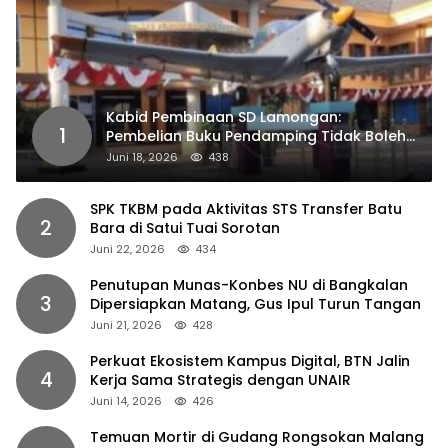
Kabid Pembinaan SD Lamongan:
1
Pembelian Buku Pendamping Tidak Boleh
Dipaksakan
Juni 18, 2026
438
SPK TKBM pada Aktivitas STS Transfer Batu
2
Bara di Satui Tuai Sorotan
Juni 22, 2026
434
Penutupan Munas-Konbes NU di Bangkalan
3
Dipersiapkan Matang, Gus Ipul Turun Tangan
Juni 21, 2026
428
Perkuat Ekosistem Kampus Digital, BTN Jalin
4
Kerja Sama Strategis dengan UNAIR
Juni 14, 2026
426
Temuan Mortir di Gudang Rongsokan Malang