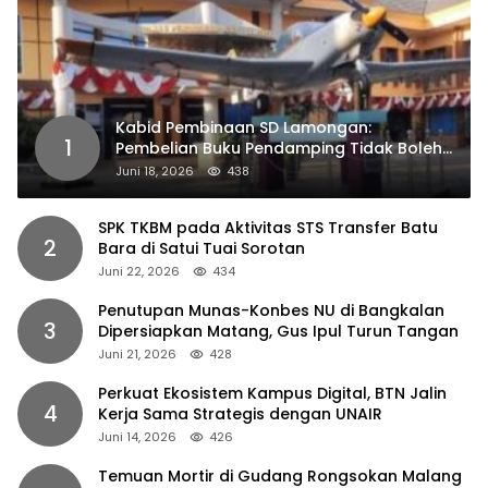
Kabid Pembinaan SD Lamongan:
1
Pembelian Buku Pendamping Tidak Boleh
Dipaksakan
Juni 18, 2026
438
SPK TKBM pada Aktivitas STS Transfer Batu
2
Bara di Satui Tuai Sorotan
Juni 22, 2026
434
Penutupan Munas-Konbes NU di Bangkalan
3
Dipersiapkan Matang, Gus Ipul Turun Tangan
Juni 21, 2026
428
Perkuat Ekosistem Kampus Digital, BTN Jalin
4
Kerja Sama Strategis dengan UNAIR
Juni 14, 2026
426
Temuan Mortir di Gudang Rongsokan Malang