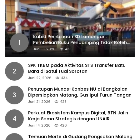
Kabid Pembinaan SD Lamongan:
1
Pembelian Buku Pendamping Tidak Boleh
Dipaksakan
Juni 18, 2026
438
SPK TKBM pada Aktivitas STS Transfer Batu
2
Bara di Satui Tuai Sorotan
Juni 22, 2026
434
Penutupan Munas-Konbes NU di Bangkalan
3
Dipersiapkan Matang, Gus Ipul Turun Tangan
Juni 21, 2026
428
Perkuat Ekosistem Kampus Digital, BTN Jalin
4
Kerja Sama Strategis dengan UNAIR
Juni 14, 2026
426
Temuan Mortir di Gudang Rongsokan Malang