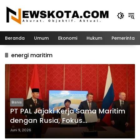
Langsung
ke
konten
Beranda
Umum
Ekonomi
Hukum
Pemerintah
energi maritim
Bisnis
PT PAL Jajaki Kerja Sama Maritim
dengan Rusia, Fokus
Pengembangan Energi dan
Juni 9, 2026
Teknologi Kapal