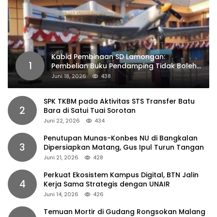
Kabid Pembinaan SD Lamongan:
1
Pembelian Buku Pendamping Tidak Boleh
Dipaksakan
Juni 18, 2026
438
SPK TKBM pada Aktivitas STS Transfer Batu
2
Bara di Satui Tuai Sorotan
Juni 22, 2026
434
Penutupan Munas-Konbes NU di Bangkalan
3
Dipersiapkan Matang, Gus Ipul Turun Tangan
Juni 21, 2026
428
Perkuat Ekosistem Kampus Digital, BTN Jalin
4
Kerja Sama Strategis dengan UNAIR
Juni 14, 2026
426
Temuan Mortir di Gudang Rongsokan Malang