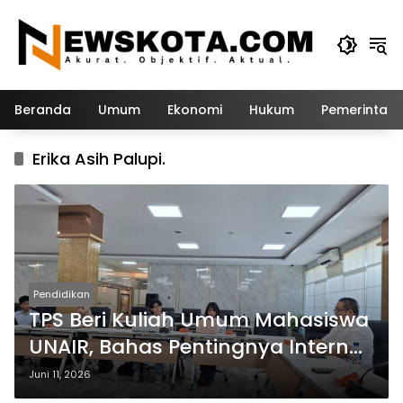
Langsung
ke
konten
Beranda
Umum
Ekonomi
Hukum
Pemerintah
Erika Asih Palupi.
Pendidikan
TPS Beri Kuliah Umum Mahasiswa
UNAIR, Bahas Pentingnya Internal
Control dalam Laporan
Juni 11, 2026
Keuangan