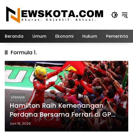
Langsung
ke
konten
Beranda
Umum
Ekonomi
Hukum
Pemerintah
Formula 1.
Lifestyle
Hamilton Raih Kemenangan
Perdana Bersama Ferrari di GP
Barcelona-Catalunya 2026
Juni 15, 2026