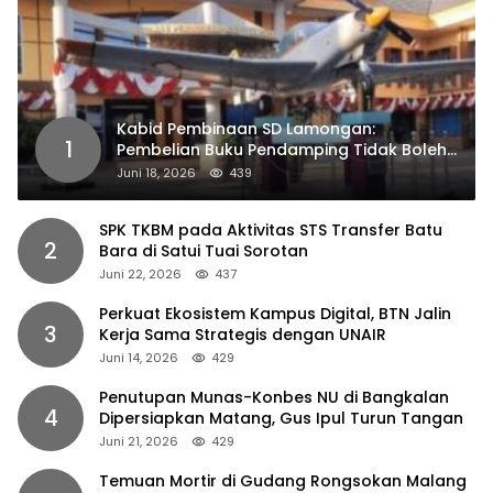
Kabid Pembinaan SD Lamongan:
1
Pembelian Buku Pendamping Tidak Boleh
Dipaksakan
Juni 18, 2026
439
SPK TKBM pada Aktivitas STS Transfer Batu
2
Bara di Satui Tuai Sorotan
Juni 22, 2026
437
Perkuat Ekosistem Kampus Digital, BTN Jalin
3
Kerja Sama Strategis dengan UNAIR
Juni 14, 2026
429
Penutupan Munas-Konbes NU di Bangkalan
4
Dipersiapkan Matang, Gus Ipul Turun Tangan
Juni 21, 2026
429
Temuan Mortir di Gudang Rongsokan Malang