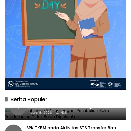
Berita Populer
Kabid Pembinaan SD Lamongan:
1
Pembelian Buku Pendamping Tidak Boleh
Dipaksakan
Juni 18, 2026
438
SPK TKBM pada Aktivitas STS Transfer Batu