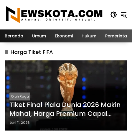
Langsung
ke
konten
Beranda
Umum
Ekonomi
Hukum
Pemerintah
Harga Tiket FIFA
Olah Raga
Tiket Final Piala Dunia 2026 Makin
Mahal, Harga Premium Capai
Rp138,8 Juta
Juni 11, 2026