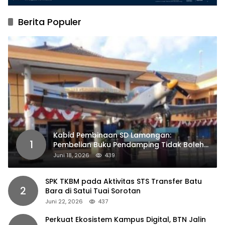
Berita Populer
Kabid Pembinaan SD Lamongan:
1
Pembelian Buku Pendamping Tidak Boleh
Dipaksakan
Juni 18, 2026
439
SPK TKBM pada Aktivitas STS Transfer Batu
2
Bara di Satui Tuai Sorotan
Juni 22, 2026
437
Perkuat Ekosistem Kampus Digital, BTN Jalin