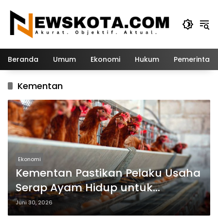
Langsung
ke
konten
Beranda
Umum
Ekonomi
Hukum
Pemerintah
Kementan
Ekonomi
Kementan Pastikan Pelaku Usaha
Serap Ayam Hidup untuk
Dongkrak Harga Broiler
Juni 30, 2026