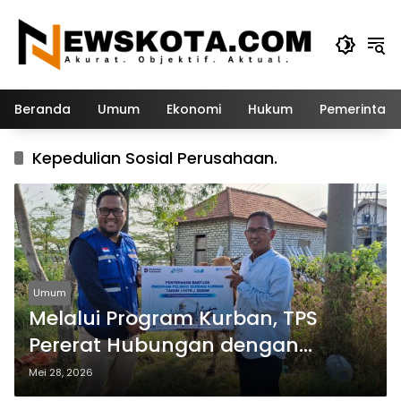
Langsung
ke
konten
Beranda
Umum
Ekonomi
Hukum
Pemerintah
Kepedulian Sosial Perusahaan.
Umum
Melalui Program Kurban, TPS
Pererat Hubungan dengan
Masyarakat dan Mitra Kerja
Mei 28, 2026