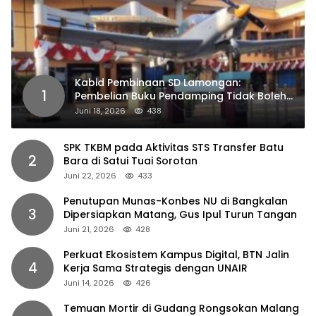
Kabid Pembinaan SD Lamongan:
1
Pembelian Buku Pendamping Tidak Boleh
Dipaksakan
Juni 18, 2026
438
SPK TKBM pada Aktivitas STS Transfer Batu
2
Bara di Satui Tuai Sorotan
Juni 22, 2026
433
Penutupan Munas-Konbes NU di Bangkalan
3
Dipersiapkan Matang, Gus Ipul Turun Tangan
Juni 21, 2026
428
Perkuat Ekosistem Kampus Digital, BTN Jalin
4
Kerja Sama Strategis dengan UNAIR
Juni 14, 2026
426
Temuan Mortir di Gudang Rongsokan Malang