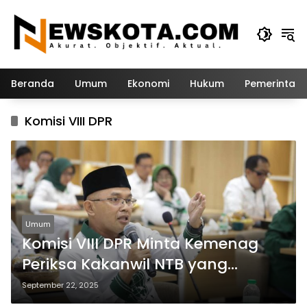
Langsung
ke
konten
Beranda
Umum
Ekonomi
Hukum
Pemerintah
Komisi VIII DPR
Umum
Komisi VIII DPR Minta Kemenag
Periksa Kakanwil NTB yang
Lempar Mikrofon
September 22, 2025