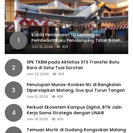
Kabid Pembinaan SD Lamongan:
1
Pembelian Buku Pendamping Tidak Boleh
Dipaksakan
Juni 18, 2026
438
SPK TKBM pada Aktivitas STS Transfer Batu
2
Bara di Satui Tuai Sorotan
Juni 22, 2026
434
Penutupan Munas-Konbes NU di Bangkalan
3
Dipersiapkan Matang, Gus Ipul Turun Tangan
Juni 21, 2026
428
Perkuat Ekosistem Kampus Digital, BTN Jalin
4
Kerja Sama Strategis dengan UNAIR
Juni 14, 2026
426
Temuan Mortir di Gudang Rongsokan Malang