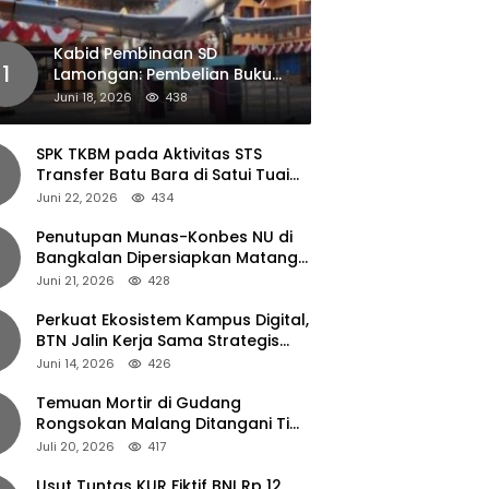
Kabid Pembinaan SD
1
Lamongan: Pembelian Buku
Pendamping Tidak Boleh
Juni 18, 2026
438
Dipaksakan
SPK TKBM pada Aktivitas STS
Transfer Batu Bara di Satui Tuai
Sorotan
Juni 22, 2026
434
Penutupan Munas-Konbes NU di
Bangkalan Dipersiapkan Matang,
Gus Ipul Turun Tangan
Juni 21, 2026
428
Perkuat Ekosistem Kampus Digital,
BTN Jalin Kerja Sama Strategis
dengan UNAIR
Juni 14, 2026
426
Temuan Mortir di Gudang
Rongsokan Malang Ditangani Tim
Gegana Polda Jatim
Juli 20, 2026
417
Usut Tuntas KUR Fiktif BNI Rp 12