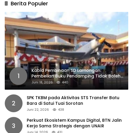
Berita Populer
Kabid Pembinaan SD Lamongan:
1
Pembelian Buku Pendamping Tidak Boleh
Dipaksakan
Juni 18, 2026
440
SPK TKBM pada Aktivitas STS Transfer Batu
2
Bara di Satui Tuai Sorotan
Juni 22, 2026
438
Perkuat Ekosistem Kampus Digital, BTN Jalin
3
Kerja Sama Strategis dengan UNAIR
Juni 14, 2026
431