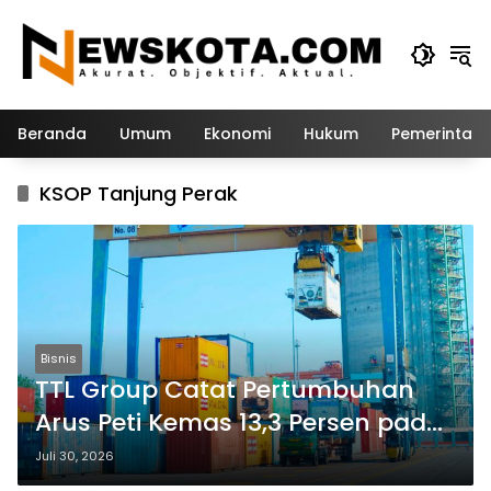
Langsung
ke
konten
Beranda
Umum
Ekonomi
Hukum
Pemerintah
KSOP Tanjung Perak
Bisnis
TTL Group Catat Pertumbuhan
Arus Peti Kemas 13,3 Persen pada
Semester I 2026
Juli 30, 2026