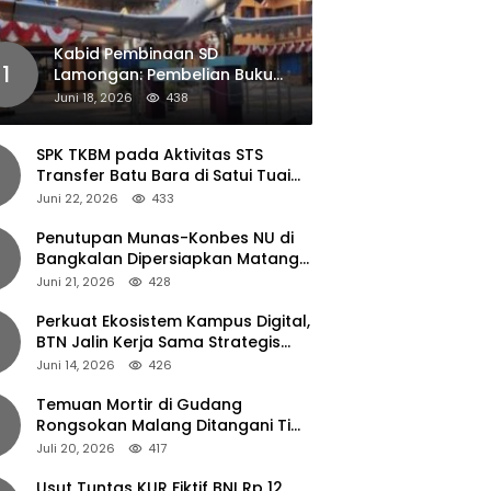
Kabid Pembinaan SD
1
Lamongan: Pembelian Buku
Pendamping Tidak Boleh
Juni 18, 2026
438
Dipaksakan
SPK TKBM pada Aktivitas STS
Transfer Batu Bara di Satui Tuai
Sorotan
Juni 22, 2026
433
Penutupan Munas-Konbes NU di
Bangkalan Dipersiapkan Matang,
Gus Ipul Turun Tangan
Juni 21, 2026
428
Perkuat Ekosistem Kampus Digital,
BTN Jalin Kerja Sama Strategis
dengan UNAIR
Juni 14, 2026
426
Temuan Mortir di Gudang
Rongsokan Malang Ditangani Tim
Gegana Polda Jatim
Juli 20, 2026
417
Usut Tuntas KUR Fiktif BNI Rp 12