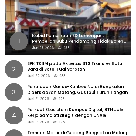
Kabid Pembinaan SD Lamongan:
1
Pembelian Buku Pendamping Tidak Boleh
Dipaksakan
Juni 18, 2026
438
SPK TKBM pada Aktivitas STS Transfer Batu
2
Bara di Satui Tuai Sorotan
Juni 22, 2026
433
Penutupan Munas-Konbes NU di Bangkalan
3
Dipersiapkan Matang, Gus Ipul Turun Tangan
Juni 21, 2026
428
Perkuat Ekosistem Kampus Digital, BTN Jalin
4
Kerja Sama Strategis dengan UNAIR
Juni 14, 2026
426
Temuan Mortir di Gudang Rongsokan Malang