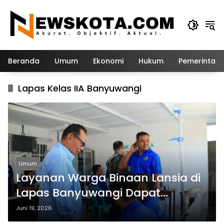
Langsung
ke
konten
Beranda
Umum
Ekonomi
Hukum
Pemerintah
Lapas Kelas IIA Banyuwangi
Umum
Layanan Warga Binaan Lansia di
Lapas Banyuwangi Dapat
Perhatian Khusus Komda Jatim
Juni 19, 2026