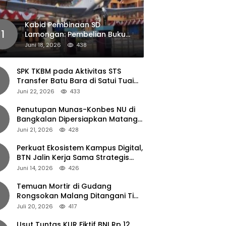
Kabid Pembinaan SD
1
Lamongan: Pembelian Buku
Pendamping Tidak Boleh
Juni 18, 2026
438
Dipaksakan
SPK TKBM pada Aktivitas STS
Transfer Batu Bara di Satui Tuai
Sorotan
Juni 22, 2026
433
Penutupan Munas-Konbes NU di
Bangkalan Dipersiapkan Matang,
Gus Ipul Turun Tangan
Juni 21, 2026
428
Perkuat Ekosistem Kampus Digital,
BTN Jalin Kerja Sama Strategis
dengan UNAIR
Juni 14, 2026
426
Temuan Mortir di Gudang
Rongsokan Malang Ditangani Tim
Gegana Polda Jatim
Juli 20, 2026
417
Usut Tuntas KUR Fiktif BNI Rp 12