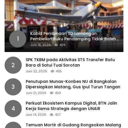
Kabid Pembinaan SD Lamongan:
1
Pembelian Buku Pendamping Tidak Boleh
Dipaksakan
Juni 18, 2026
439
SPK TKBM pada Aktivitas STS Transfer Batu
2
Bara di Satui Tuai Sorotan
Juni 22, 2026
435
Penutupan Munas-Konbes NU di Bangkalan
3
Dipersiapkan Matang, Gus Ipul Turun Tangan
Juni 21, 2026
429
Perkuat Ekosistem Kampus Digital, BTN Jalin
4
Kerja Sama Strategis dengan UNAIR
Juni 14, 2026
427
Temuan Mortir di Gudang Rongsokan Malang