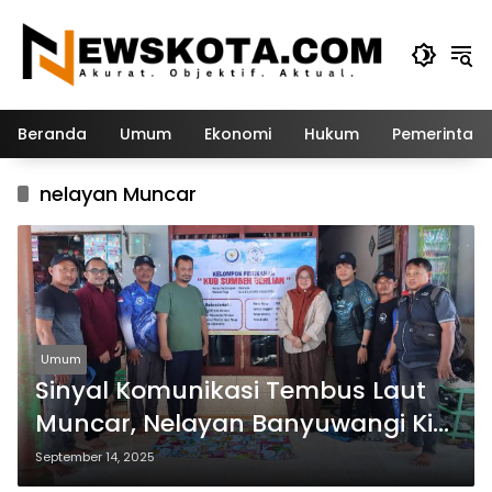
Langsung
ke
konten
Beranda
Umum
Ekonomi
Hukum
Pemerintah
nelayan Muncar
Umum
Sinyal Komunikasi Tembus Laut
Muncar, Nelayan Banyuwangi Kini
Bisa Video Call dari Tengah Laut
September 14, 2025