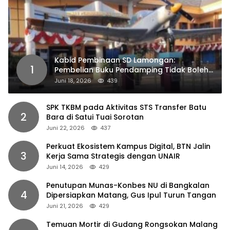
Kabid Pembinaan SD Lamongan:
1
Pembelian Buku Pendamping Tidak Boleh
Dipaksakan
Juni 18, 2026
439
SPK TKBM pada Aktivitas STS Transfer Batu
2
Bara di Satui Tuai Sorotan
Juni 22, 2026
437
Perkuat Ekosistem Kampus Digital, BTN Jalin
3
Kerja Sama Strategis dengan UNAIR
Juni 14, 2026
429
Penutupan Munas-Konbes NU di Bangkalan
4
Dipersiapkan Matang, Gus Ipul Turun Tangan
Juni 21, 2026
429
Temuan Mortir di Gudang Rongsokan Malang