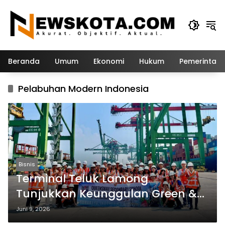
Langsung
ke
konten
Beranda
Umum
Ekonomi
Hukum
Pemerintah
Pelabuhan Modern Indonesia
Bisnis
Terminal Teluk Lamong
Tunjukkan Keunggulan Green &
Smart Port kepada Siswa
Juni 9, 2026
Singapura