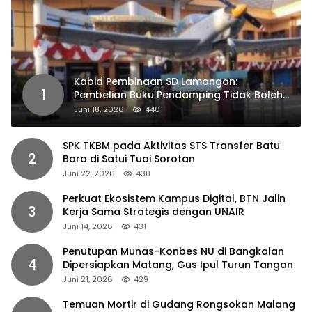
Kabid Pembinaan SD Lamongan:
1
Pembelian Buku Pendamping Tidak Boleh
Dipaksakan
Juni 18, 2026
440
SPK TKBM pada Aktivitas STS Transfer Batu
2
Bara di Satui Tuai Sorotan
Juni 22, 2026
438
Perkuat Ekosistem Kampus Digital, BTN Jalin
3
Kerja Sama Strategis dengan UNAIR
Juni 14, 2026
431
Penutupan Munas-Konbes NU di Bangkalan
4
Dipersiapkan Matang, Gus Ipul Turun Tangan
Juni 21, 2026
429
Temuan Mortir di Gudang Rongsokan Malang