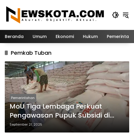
Langsung
ke
konten
Beranda
Umum
Ekonomi
Hukum
Pemerintah
Pemkab Tuban
Pemerintahan
MoU Tiga Lembaga Perkuat
Pengawasan Pupuk Subsidi di
Tuban
September 21, 2025