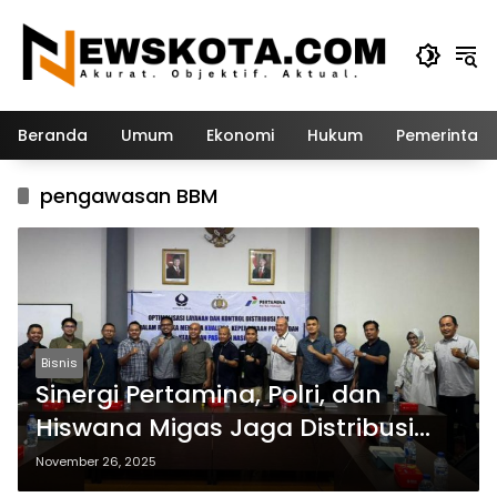
Langsung
ke
konten
Beranda
Umum
Ekonomi
Hukum
Pemerintah
pengawasan BBM
Bisnis
Sinergi Pertamina, Polri, dan
Hiswana Migas Jaga Distribusi
BBM Tertib
November 26, 2025