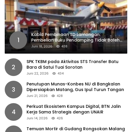
Kabid Pembinaan SD Lamongan:
1
Pembelian Buku Pendamping Tidak Boleh
Dipaksakan
Juni 18, 2026
438
SPK TKBM pada Aktivitas STS Transfer Batu
2
Bara di Satui Tuai Sorotan
Juni 22, 2026
434
Penutupan Munas-Konbes NU di Bangkalan
3
Dipersiapkan Matang, Gus Ipul Turun Tangan
Juni 21, 2026
428
Perkuat Ekosistem Kampus Digital, BTN Jalin
4
Kerja Sama Strategis dengan UNAIR
Juni 14, 2026
426
Temuan Mortir di Gudang Rongsokan Malang