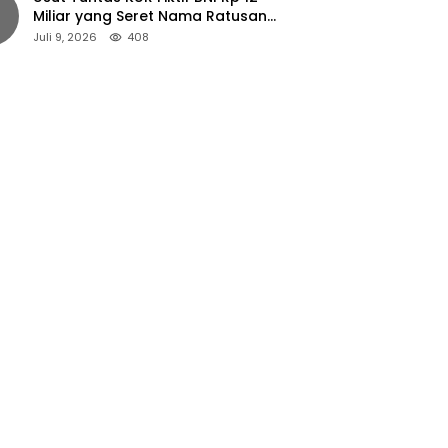
Miliar yang Seret Nama Ratusan
Petani Jember
Juli 9, 2026
408