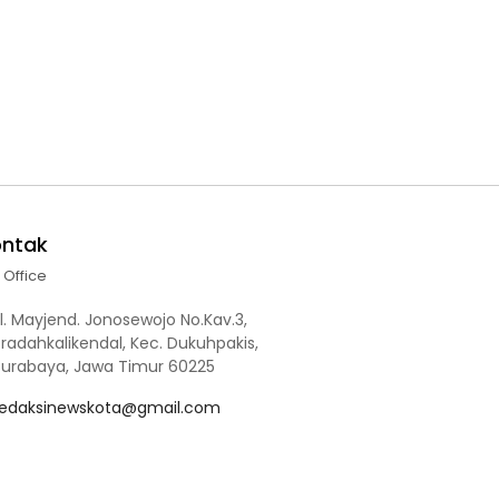
ontak
l Office
l. Mayjend. Jonosewojo No.Kav.3,
radahkalikendal, Kec. Dukuhpakis,
Surabaya, Jawa Timur 60225
redaksinewskota@gmail.com