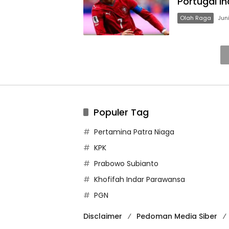
Portugal I
Olah Raga
Jun
Populer Tag
Pertamina Patra Niaga
KPK
Prabowo Subianto
Khofifah Indar Parawansa
PGN
Disclaimer
Pedoman Media Siber