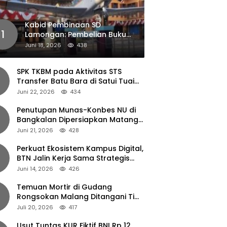
Kabid Pembinaan SD
1
Lamongan: Pembelian Buku
Pendamping Tidak Boleh
Juni 18, 2026
438
Dipaksakan
SPK TKBM pada Aktivitas STS
Transfer Batu Bara di Satui Tuai
Sorotan
Juni 22, 2026
434
Penutupan Munas-Konbes NU di
Bangkalan Dipersiapkan Matang,
Gus Ipul Turun Tangan
Juni 21, 2026
428
Perkuat Ekosistem Kampus Digital,
BTN Jalin Kerja Sama Strategis
dengan UNAIR
Juni 14, 2026
426
Temuan Mortir di Gudang
Rongsokan Malang Ditangani Tim
Gegana Polda Jatim
Juli 20, 2026
417
Usut Tuntas KUR Fiktif BNI Rp 12