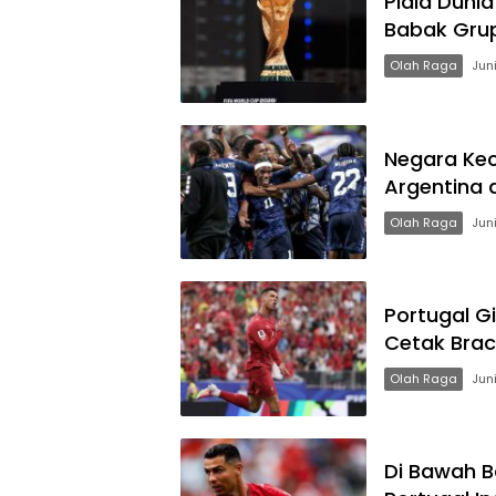
Piala Dunia
Babak Gru
Olah Raga
Jun
Negara Kec
Argentina 
Olah Raga
Jun
Portugal G
Cetak Bra
Olah Raga
Jun
Di Bawah 