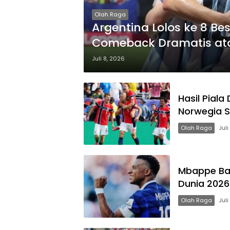
Olah Raga
Argentina Lolos ke 8 Be
Comeback Dramatis ata
Juli 8, 2026
Hasil Piala
Norwegia Si
Olah Raga
Juli
Mbappe Baw
Dunia 2026
Olah Raga
Juli