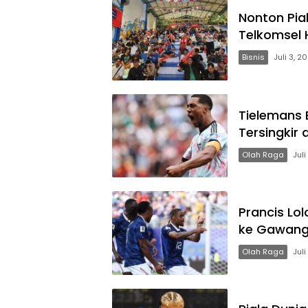
Nonton Pial
Telkomsel 
Bisnis
Juli 3, 2
Tielemans 
Tersingkir 
Olah Raga
Juli
Prancis Lol
ke Gawang
Olah Raga
Juli