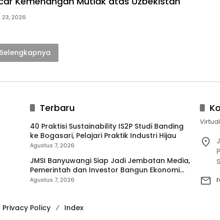
ncar Kemenangan Mutlak atas Uzbekistan
i 23, 2026
Selengkapnya
Terbaru
K
Virtua
40 Praktisi Sustainability IS2P Studi Banding
ke Bogasari, Pelajari Praktik Industri Hijau
J
Agustus 7, 2026
P
JMSI Banyuwangi Siap Jadi Jembatan Media,
Pemerintah dan Investor Bangun Ekonomi
Daerah
Agustus 7, 2026
Privacy Policy
Index