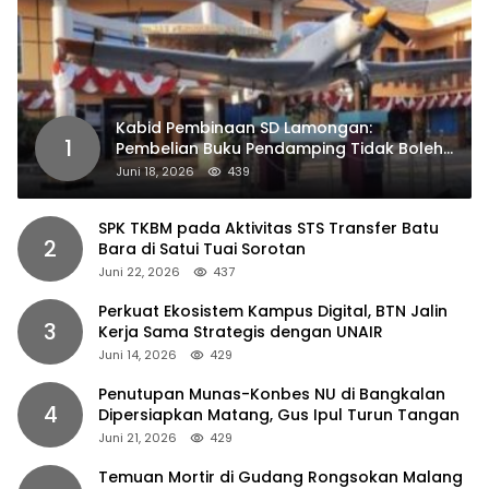
Kabid Pembinaan SD Lamongan:
1
Pembelian Buku Pendamping Tidak Boleh
Dipaksakan
Juni 18, 2026
439
SPK TKBM pada Aktivitas STS Transfer Batu
2
Bara di Satui Tuai Sorotan
Juni 22, 2026
437
Perkuat Ekosistem Kampus Digital, BTN Jalin
3
Kerja Sama Strategis dengan UNAIR
Juni 14, 2026
429
Penutupan Munas-Konbes NU di Bangkalan
4
Dipersiapkan Matang, Gus Ipul Turun Tangan
Juni 21, 2026
429
Temuan Mortir di Gudang Rongsokan Malang