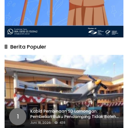
Berita Populer
Kabid Pembinaan SD Lamongan:
1
Pembelian Buku Pendamping Tidak Boleh
Dipaksakan
Juni 18, 2026
438