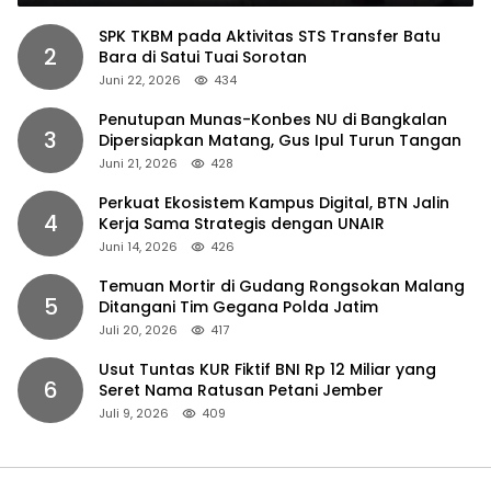
SPK TKBM pada Aktivitas STS Transfer Batu
2
Bara di Satui Tuai Sorotan
Juni 22, 2026
434
Penutupan Munas-Konbes NU di Bangkalan
3
Dipersiapkan Matang, Gus Ipul Turun Tangan
Juni 21, 2026
428
Perkuat Ekosistem Kampus Digital, BTN Jalin
4
Kerja Sama Strategis dengan UNAIR
Juni 14, 2026
426
Temuan Mortir di Gudang Rongsokan Malang
5
Ditangani Tim Gegana Polda Jatim
Juli 20, 2026
417
Usut Tuntas KUR Fiktif BNI Rp 12 Miliar yang
6
Seret Nama Ratusan Petani Jember
Juli 9, 2026
409