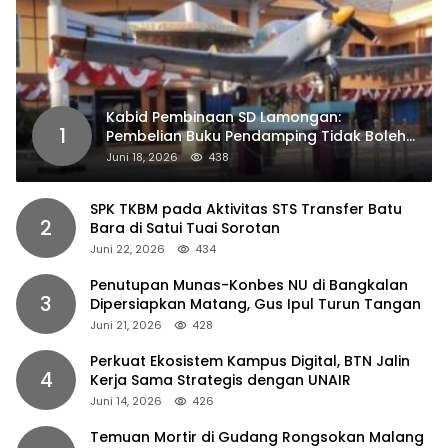
Kabid Pembinaan SD Lamongan:
1
Pembelian Buku Pendamping Tidak Boleh
Dipaksakan
Juni 18, 2026
438
SPK TKBM pada Aktivitas STS Transfer Batu
2
Bara di Satui Tuai Sorotan
Juni 22, 2026
434
Penutupan Munas-Konbes NU di Bangkalan
3
Dipersiapkan Matang, Gus Ipul Turun Tangan
Juni 21, 2026
428
Perkuat Ekosistem Kampus Digital, BTN Jalin
4
Kerja Sama Strategis dengan UNAIR
Juni 14, 2026
426
Temuan Mortir di Gudang Rongsokan Malang