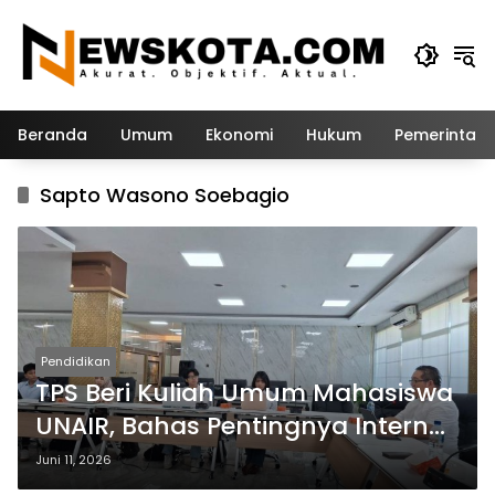
Langsung
ke
konten
Beranda
Umum
Ekonomi
Hukum
Pemerintah
Sapto Wasono Soebagio
Pendidikan
TPS Beri Kuliah Umum Mahasiswa
UNAIR, Bahas Pentingnya Internal
Control dalam Laporan
Juni 11, 2026
Keuangan