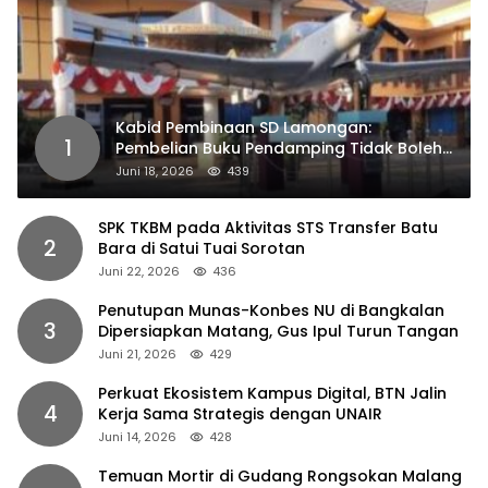
Kabid Pembinaan SD Lamongan:
1
Pembelian Buku Pendamping Tidak Boleh
Dipaksakan
Juni 18, 2026
439
SPK TKBM pada Aktivitas STS Transfer Batu
2
Bara di Satui Tuai Sorotan
Juni 22, 2026
436
Penutupan Munas-Konbes NU di Bangkalan
3
Dipersiapkan Matang, Gus Ipul Turun Tangan
Juni 21, 2026
429
Perkuat Ekosistem Kampus Digital, BTN Jalin
4
Kerja Sama Strategis dengan UNAIR
Juni 14, 2026
428
Temuan Mortir di Gudang Rongsokan Malang