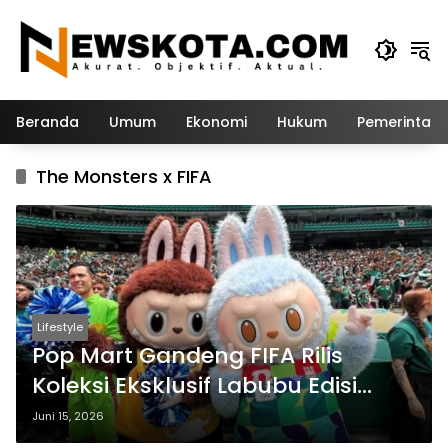
Langsung
ke
konten
Beranda
Umum
Ekonomi
Hukum
Pemerintah
The Monsters x FIFA
Lifestyle
Pop Mart Gandeng FIFA Rilis
Koleksi Eksklusif Labubu Edisi
Piala Dunia 2026
Juni 15, 2026