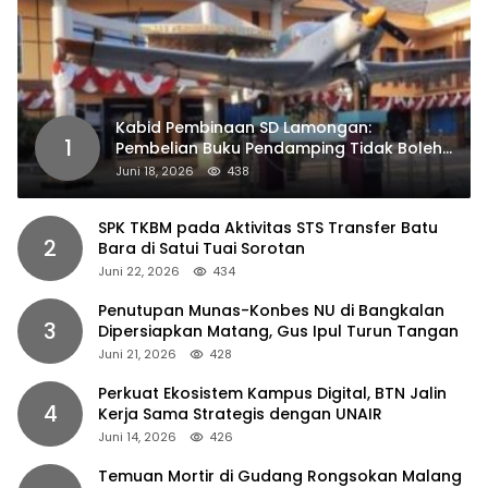
Kabid Pembinaan SD Lamongan:
1
Pembelian Buku Pendamping Tidak Boleh
Dipaksakan
Juni 18, 2026
438
SPK TKBM pada Aktivitas STS Transfer Batu
2
Bara di Satui Tuai Sorotan
Juni 22, 2026
434
Penutupan Munas-Konbes NU di Bangkalan
3
Dipersiapkan Matang, Gus Ipul Turun Tangan
Juni 21, 2026
428
Perkuat Ekosistem Kampus Digital, BTN Jalin
4
Kerja Sama Strategis dengan UNAIR
Juni 14, 2026
426
Temuan Mortir di Gudang Rongsokan Malang