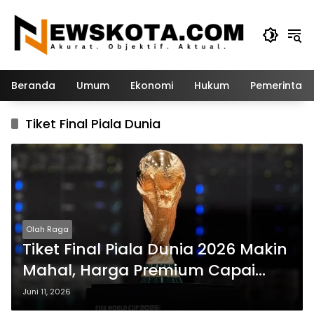
Langsung
ke
konten
Beranda
Umum
Ekonomi
Hukum
Pemerintah
Tiket Final Piala Dunia
Olah Raga
Tiket Final Piala Dunia 2026 Makin
Mahal, Harga Premium Capai
Rp138,8 Juta
Juni 11, 2026