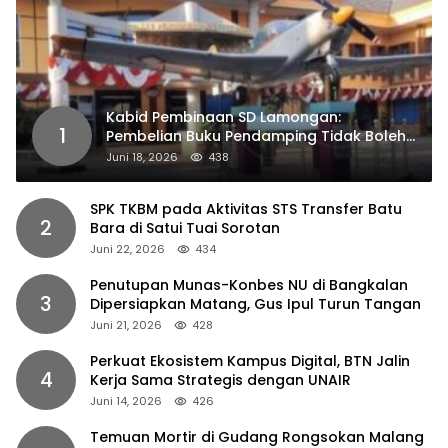
Kabid Pembinaan SD Lamongan:
1
Pembelian Buku Pendamping Tidak Boleh
Dipaksakan
Juni 18, 2026
438
SPK TKBM pada Aktivitas STS Transfer Batu
2
Bara di Satui Tuai Sorotan
Juni 22, 2026
434
Penutupan Munas-Konbes NU di Bangkalan
3
Dipersiapkan Matang, Gus Ipul Turun Tangan
Juni 21, 2026
428
Perkuat Ekosistem Kampus Digital, BTN Jalin
4
Kerja Sama Strategis dengan UNAIR
Juni 14, 2026
426
Temuan Mortir di Gudang Rongsokan Malang