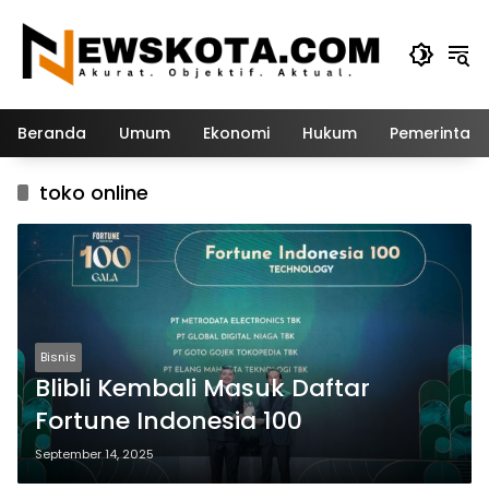
Langsung
ke
konten
Beranda
Umum
Ekonomi
Hukum
Pemerintah
toko online
Bisnis
Blibli Kembali Masuk Daftar
Fortune Indonesia 100
September 14, 2025