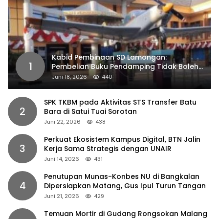
Kabid Pembinaan SD Lamongan:
1
Pembelian Buku Pendamping Tidak Boleh
Dipaksakan
Juni 18, 2026
440
SPK TKBM pada Aktivitas STS Transfer Batu
2
Bara di Satui Tuai Sorotan
Juni 22, 2026
438
Perkuat Ekosistem Kampus Digital, BTN Jalin
3
Kerja Sama Strategis dengan UNAIR
Juni 14, 2026
431
Penutupan Munas-Konbes NU di Bangkalan
4
Dipersiapkan Matang, Gus Ipul Turun Tangan
Juni 21, 2026
429
Temuan Mortir di Gudang Rongsokan Malang