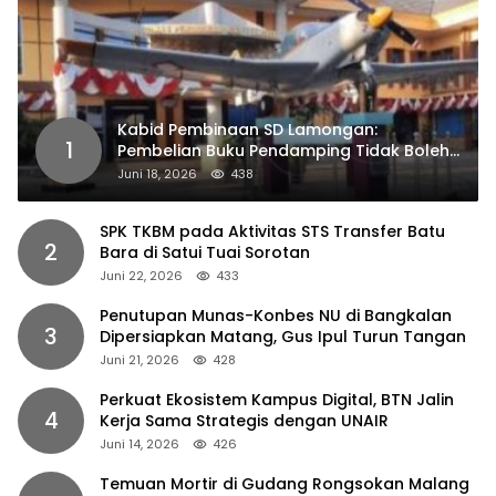
Kabid Pembinaan SD Lamongan:
1
Pembelian Buku Pendamping Tidak Boleh
Dipaksakan
Juni 18, 2026
438
SPK TKBM pada Aktivitas STS Transfer Batu
2
Bara di Satui Tuai Sorotan
Juni 22, 2026
433
Penutupan Munas-Konbes NU di Bangkalan
3
Dipersiapkan Matang, Gus Ipul Turun Tangan
Juni 21, 2026
428
Perkuat Ekosistem Kampus Digital, BTN Jalin
4
Kerja Sama Strategis dengan UNAIR
Juni 14, 2026
426
Temuan Mortir di Gudang Rongsokan Malang