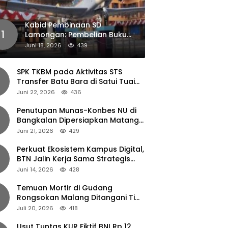
Kabid Pembinaan SD
1
Lamongan: Pembelian Buku
Pendamping Tidak Boleh
Juni 18, 2026
439
Dipaksakan
SPK TKBM pada Aktivitas STS
Transfer Batu Bara di Satui Tuai
Sorotan
Juni 22, 2026
436
Penutupan Munas-Konbes NU di
Bangkalan Dipersiapkan Matang,
Gus Ipul Turun Tangan
Juni 21, 2026
429
Perkuat Ekosistem Kampus Digital,
BTN Jalin Kerja Sama Strategis
dengan UNAIR
Juni 14, 2026
428
Temuan Mortir di Gudang
Rongsokan Malang Ditangani Tim
Gegana Polda Jatim
Juli 20, 2026
418
Usut Tuntas KUR Fiktif BNI Rp 12