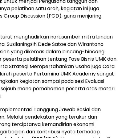
stik untuk menjadi Pengusaha tangguh dan
nya pelatihan satu arah, kegiatan ini juga
cus Group Discussion (FGD), guna menjaring
i turut menghadirkan narasumber mitra binaan
ra. Susilaningsih Dede Satoe dan Wirantono
Session yang dikemas dalam bincang-bincang
 peserta pelatihan tentang Fase Bisnis UMK dan
erta Strategi Mempertahankan Usaha juga Cara
eluruh peserta Pertamina UMK Academy sangat
ngkaian kegiatan sampai pada sesi Evaluasi
ui sejauh mana pemahaman peserta atas materi
.
i implementasi Tanggung Jawab Sosial dan
an. Melalui pendekatan yang terukur dan
orong terciptanya kemandirian ekonomi
i bagian dari kontribusi nyata terhadap