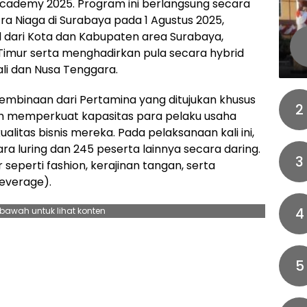
demy 2025. Program ini berlangsung secara
ra Niaga di Surabaya pada 1 Agustus 2025,
l dari Kota dan Kabupaten area Surabaya,
 Timur serta menghadirkan pula secara hybrid
ali dan Nusa Tenggara.
embinaan dari Pertamina yang ditujukan khusus
2
lah memperkuat kapasitas para pelaku usaha
alitas bisnis mereka. Pada pelaksanaan kali ini,
ra luring dan 245 peserta lainnya secara daring.
3
seperti fashion, kerajinan tangan, serta
everage).
4
ebawah untuk lihat konten
5