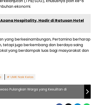
rkelanjutan (TPB/SDG), khususnya poin ke-8
umbuhan ekonomi.
 Azana Hospitality, Hadir di Ratusan Hotel
an yang berkesinambungan, Pertamina berharap
 tetapi juga berkembang dan berdaya saing
 lokal yang berdampak luas bagi masyarakat dan
a
UMK Naik Kelas
oso Pulangkan Warga yang Kesulitan di