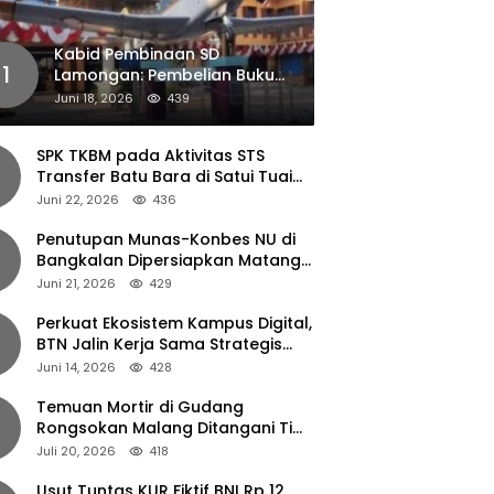
Kabid Pembinaan SD
1
Lamongan: Pembelian Buku
Pendamping Tidak Boleh
Juni 18, 2026
439
Dipaksakan
SPK TKBM pada Aktivitas STS
Transfer Batu Bara di Satui Tuai
Sorotan
Juni 22, 2026
436
Penutupan Munas-Konbes NU di
Bangkalan Dipersiapkan Matang,
Gus Ipul Turun Tangan
Juni 21, 2026
429
Perkuat Ekosistem Kampus Digital,
BTN Jalin Kerja Sama Strategis
dengan UNAIR
Juni 14, 2026
428
Temuan Mortir di Gudang
Rongsokan Malang Ditangani Tim
Gegana Polda Jatim
Juli 20, 2026
418
Usut Tuntas KUR Fiktif BNI Rp 12