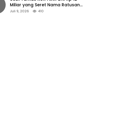
Miliar yang Seret Nama Ratusan
Petani Jember
Juli 9, 2026
410