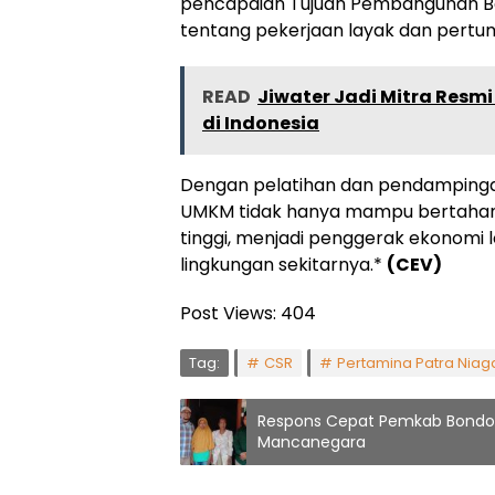
pencapaian Tujuan Pembangunan Be
tentang pekerjaan layak dan pert
READ
Jiwater Jadi Mitra Resmi
di Indonesia
Dengan pelatihan dan pendamping
UMKM tidak hanya mampu bertahan,
tinggi, menjadi penggerak ekonomi
lingkungan sekitarnya.*
(CEV)
Post Views:
404
Tag:
CSR
Pertamina Patra Niag
Respons Cepat Pemkab Bondow
Mancanegara