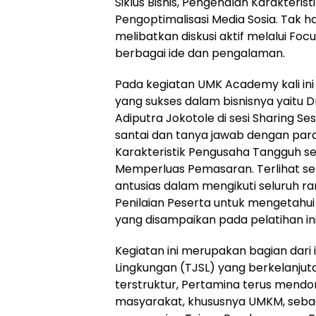
Siklus Bisnis, Pengenalan Karakteri
Pengoptimalisasi Media Sosia. Tak ha
melibatkan diskusi aktif melalui Fo
berbagai ide dan pengalaman.
Pada kegiatan UMK Academy kali in
yang sukses dalam bisnisnya yaitu D
Adiputra Jokotole di sesi Sharing 
santai dan tanya jawab dengan para
Karakteristik Pengusaha Tangguh s
Memperluas Pemasaran. Terlihat s
antusias dalam mengikuti seluruh ra
Penilaian Peserta untuk mengetah
yang disampaikan pada pelatihan ini
Kegiatan ini merupakan bagian dar
Lingkungan (TJSL) yang berkelanjut
terstruktur, Pertamina terus mend
masyarakat, khususnya UMKM, sebaga