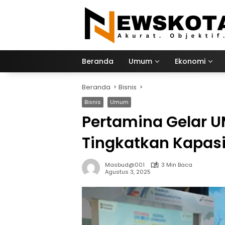
Langsung
ke
konten
Beranda
Umum
Ekonomi
Beranda
Bisnis
Bisnis
Umum
Pertamina Gelar 
Tingkatkan Kapas
Masbud@001
3 Min Baca
Agustus 3, 2025