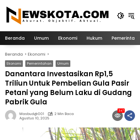
Langsung
ke
konten
Beranda
Umum
Ekonomi
Hukum
Pemerintah
Beranda
Ekonomi
Ekonomi
Pemerintahan
Umum
Danantara Investasikan Rp1,5
Triliun Untuk Pembelian Gula Pasir
Petani yang Belum Laku di Gudang
Pabrik Gula
347
Masbud@001
2 Min Baca
Agustus 10, 2025