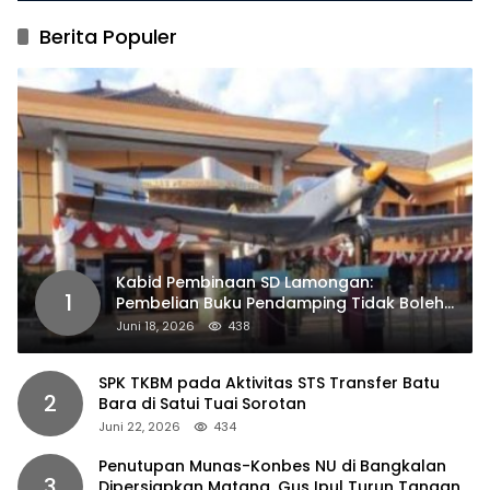
Berita Populer
Kabid Pembinaan SD Lamongan:
1
Pembelian Buku Pendamping Tidak Boleh
Dipaksakan
Juni 18, 2026
438
SPK TKBM pada Aktivitas STS Transfer Batu
2
Bara di Satui Tuai Sorotan
Juni 22, 2026
434
Penutupan Munas-Konbes NU di Bangkalan
3
Dipersiapkan Matang, Gus Ipul Turun Tangan