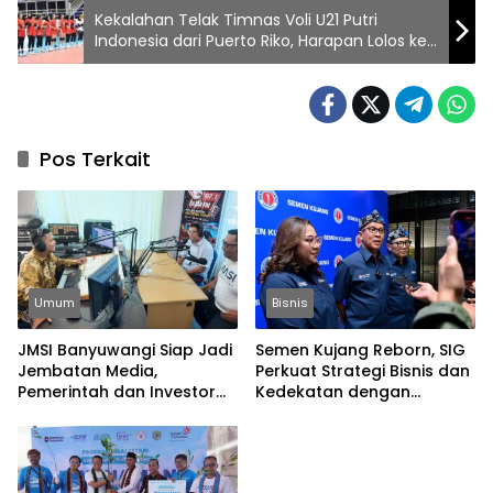
Kekalahan Telak Timnas Voli U21 Putri
Indonesia dari Puerto Riko, Harapan Lolos ke
Babak 16 Besar Semakin Tipis
Pos Terkait
Umum
Bisnis
JMSI Banyuwangi Siap Jadi
Semen Kujang Reborn, SIG
Jembatan Media,
Perkuat Strategi Bisnis dan
Pemerintah dan Investor
Kedekatan dengan
Bangun Ekonomi Daerah
Masyarakat Jabar