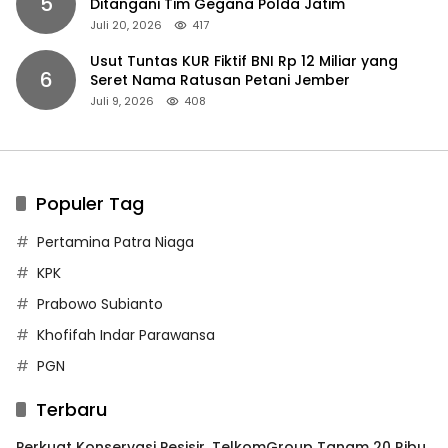
5
Ditangani Tim Gegana Polda Jatim
Juli 20, 2026
417
Usut Tuntas KUR Fiktif BNI Rp 12 Miliar yang
6
Seret Nama Ratusan Petani Jember
Juli 9, 2026
408
Populer Tag
Pertamina Patra Niaga
KPK
Prabowo Subianto
Khofifah Indar Parawansa
PGN
Terbaru
Perkuat Konservasi Pesisir, TelkomGroup Tanam 20 Ribu