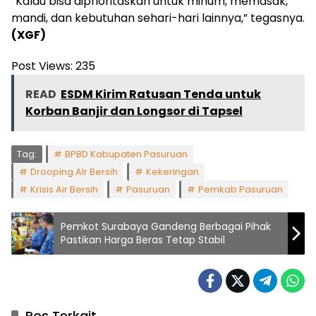
“Kalau bisa diprioritaskan untuk minum, memasak,
mandi, dan kebutuhan sehari-hari lainnya,” tegasnya.
(XGF)
Post Views:
235
READ
ESDM Kirim Ratusan Tenda untuk
Korban Banjir dan Longsor di Tapsel
Tag:
BPBD Kabupaten Pasuruan
Drooping AIr Bersih
Kekeringan
Krisis Air Bersih
Pasuruan
Pemkab Pasuruan
Pemkot Surabaya Gandeng Berbagai Pihak
Pastikan Harga Beras Tetap Stabil
Pos Terkait