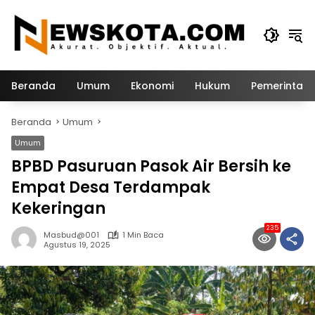
Langsung
ke
konten
Beranda
Umum
Ekonomi
Hukum
Pemerintah
Beranda
Umum
Umum
BPBD Pasuruan Pasok Air Bersih ke
Empat Desa Terdampak
Kekeringan
235
Masbud@001
1 Min Baca
Agustus 19, 2025