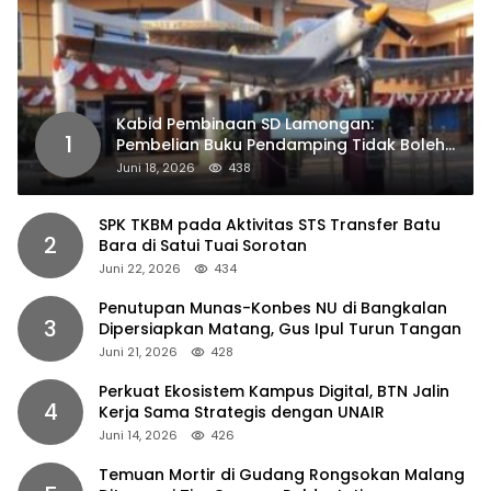
Kabid Pembinaan SD Lamongan:
1
Pembelian Buku Pendamping Tidak Boleh
Dipaksakan
Juni 18, 2026
438
SPK TKBM pada Aktivitas STS Transfer Batu
2
Bara di Satui Tuai Sorotan
Juni 22, 2026
434
Penutupan Munas-Konbes NU di Bangkalan
3
Dipersiapkan Matang, Gus Ipul Turun Tangan
Juni 21, 2026
428
Perkuat Ekosistem Kampus Digital, BTN Jalin
4
Kerja Sama Strategis dengan UNAIR
Juni 14, 2026
426
Temuan Mortir di Gudang Rongsokan Malang