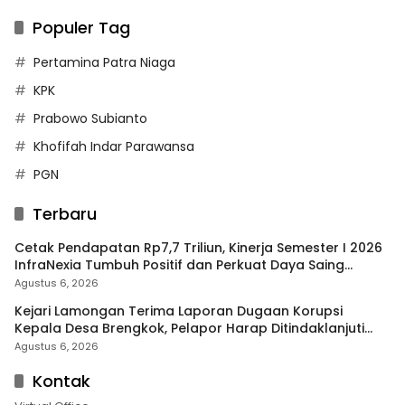
Populer Tag
Pertamina Patra Niaga
KPK
Prabowo Subianto
Khofifah Indar Parawansa
PGN
Terbaru
Cetak Pendapatan Rp7,7 Triliun, Kinerja Semester I 2026
InfraNexia Tumbuh Positif dan Perkuat Daya Saing
Industri Digital
Agustus 6, 2026
Kejari Lamongan Terima Laporan Dugaan Korupsi
Kepala Desa Brengkok, Pelapor Harap Ditindaklanjuti
Secara Profesional
Agustus 6, 2026
Kontak