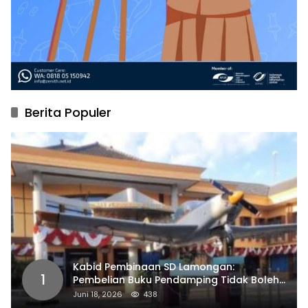
Berita Populer
Kabid Pembinaan SD Lamongan:
1
Pembelian Buku Pendamping Tidak Boleh
Dipaksakan
Juni 18, 2026
438