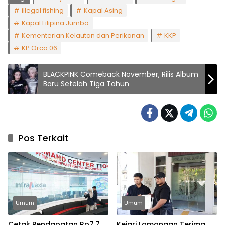
illegal fishing
Kapal Asing
Kapal Filipina Jumbo
Kementerian Kelautan dan Perikanan
KKP
KP Orca 06
BLACKPINK Comeback November, Rilis Album
Baru Setelah Tiga Tahun
Pos Terkait
Umum
Umum
Cetak Pendapatan Rp7,7
Kejari Lamongan Terima