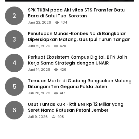
SPK TKBM pada Aktivitas STS Transfer Batu
2
Bara di Satui Tuai Sorotan
Juni 22, 2026
434
Penutupan Munas-Konbes NU di Bangkalan
3
Dipersiapkan Matang, Gus Ipul Turun Tangan
Juni 21, 2026
428
Perkuat Ekosistem Kampus Digital, BTN Jalin
4
Kerja Sama Strategis dengan UNAIR
Juni 14, 2026
426
Temuan Mortir di Gudang Rongsokan Malang
5
Ditangani Tim Gegana Polda Jatim
Juli 20, 2026
417
Usut Tuntas KUR Fiktif BNI Rp 12 Miliar yang
6
Seret Nama Ratusan Petani Jember
Juli 9, 2026
408