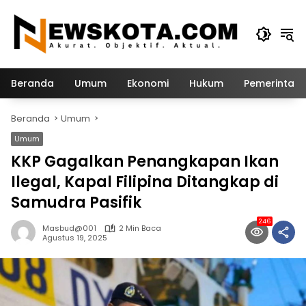
Langsung
ke
konten
Beranda
Umum
Ekonomi
Hukum
Pemerintah
Beranda
Umum
Umum
KKP Gagalkan Penangkapan Ikan
Ilegal, Kapal Filipina Ditangkap di
Samudra Pasifik
246
Masbud@001
2 Min Baca
Agustus 19, 2025