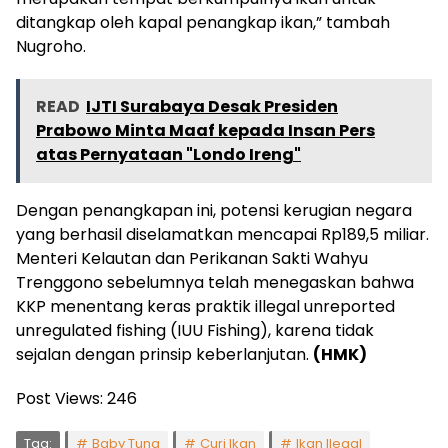
ditangkap oleh kapal penangkap ikan,” tambah
Nugroho.
READ
IJTI Surabaya Desak Presiden
Prabowo Minta Maaf kepada Insan Pers
atas Pernyataan "Londo Ireng"
Dengan penangkapan ini, potensi kerugian negara
yang berhasil diselamatkan mencapai Rp189,5 miliar.
Menteri Kelautan dan Perikanan Sakti Wahyu
Trenggono sebelumnya telah menegaskan bahwa
KKP menentang keras praktik illegal unreported
unregulated fishing (IUU Fishing), karena tidak
sejalan dengan prinsip keberlanjutan.
(HMK)
Post Views:
246
Tag:
Baby Tuna
Curi Ikan
Ikan Ilegal