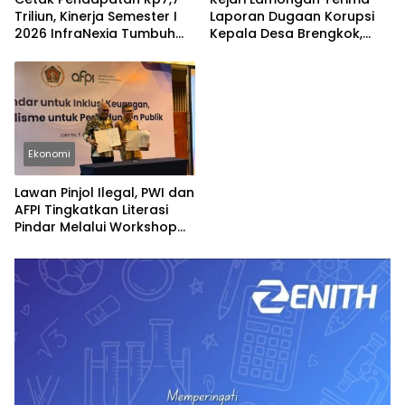
Triliun, Kinerja Semester I
Laporan Dugaan Korupsi
2026 InfraNexia Tumbuh
Kepala Desa Brengkok,
Positif dan Perkuat Daya
Pelapor Harap
Saing Industri Digital
Ditindaklanjuti Secara
Profesional
Ekonomi
Lawan Pinjol Ilegal, PWI dan
AFPI Tingkatkan Literasi
Pindar Melalui Workshop
Jurnalistik