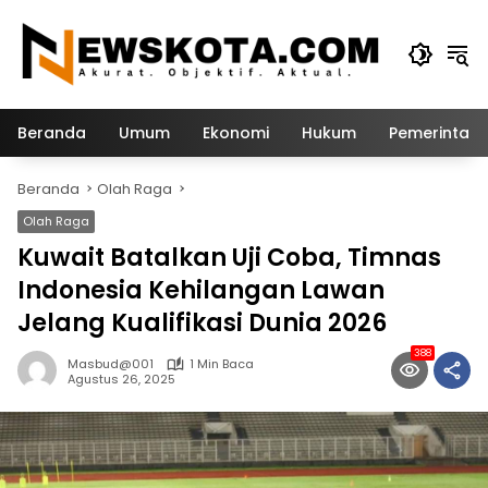
Langsung
ke
konten
Beranda
Umum
Ekonomi
Hukum
Pemerintah
Beranda
Olah Raga
Olah Raga
Kuwait Batalkan Uji Coba, Timnas
Indonesia Kehilangan Lawan
Jelang Kualifikasi Dunia 2026
388
Masbud@001
1 Min Baca
Agustus 26, 2025