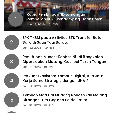
Kabid Pembinaan SD Lamongan:
1
Pembelian Buku Pendamping Tidak Boleh
Dipaksakan
Juni 18, 2026
438
SPK TKBM pada Aktivitas STS Transfer Batu
2
Bara di Satui Tuai Sorotan
Juni 22, 2026
433
Penutupan Munas-Konbes NU di Bangkalan
3
Dipersiapkan Matang, Gus Ipul Turun Tangan
Juni 21, 2026
428
Perkuat Ekosistem Kampus Digital, BTN Jalin
4
Kerja Sama Strategis dengan UNAIR
Juni 14, 2026
426
Temuan Mortir di Gudang Rongsokan Malang
5
Ditangani Tim Gegana Polda Jatim
Juli 20, 2026
417