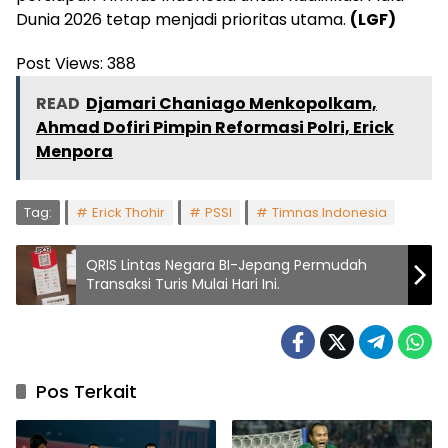
Dunia 2026 tetap menjadi prioritas utama.
(LGF)
Post Views:
388
READ
Djamari Chaniago Menkopolkam,
Ahmad Dofiri Pimpin Reformasi Polri, Erick
Menpora
Tag:
Erick Thohir
PSSI
Timnas Indonesia
QRIS Lintas Negara BI-Jepang Permudah
Transaksi Turis Mulai Hari Ini.
Pos Terkait