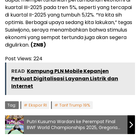
kuartal III-2025 pada tren 5%, seperti yang tercapai
di kuartal II-2025 yang tumbuh 5,12%. “Ya kita sih
optimis. Berbagai upaya sedang kita lakukan,” tegas
Susiwijono, seraya menambahkan bahwa stimulus
ekonomi yang sempat tertunda juga akan segera
digulirkan.
(ZNB)
Post Views:
224
READ
Kampung PLN Mobile Kepanjen
Perkuat Digitalisasi Layanan Listrik dan
Internet
Tag:
Ekspor RI
Tarif Trump 19%
Putri Kusuma Wardani ke Perempat Final
BWF World Championships 2025, Gregoria
Terhenti