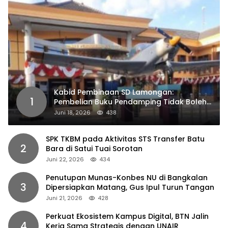
Kabid Pembinaan SD Lamongan:
1
Pembelian Buku Pendamping Tidak Boleh
Dipaksakan
Juni 18, 2026
438
SPK TKBM pada Aktivitas STS Transfer Batu
2
Bara di Satui Tuai Sorotan
Juni 22, 2026
434
Penutupan Munas-Konbes NU di Bangkalan
3
Dipersiapkan Matang, Gus Ipul Turun Tangan
Juni 21, 2026
428
Perkuat Ekosistem Kampus Digital, BTN Jalin
4
Kerja Sama Strategis dengan UNAIR