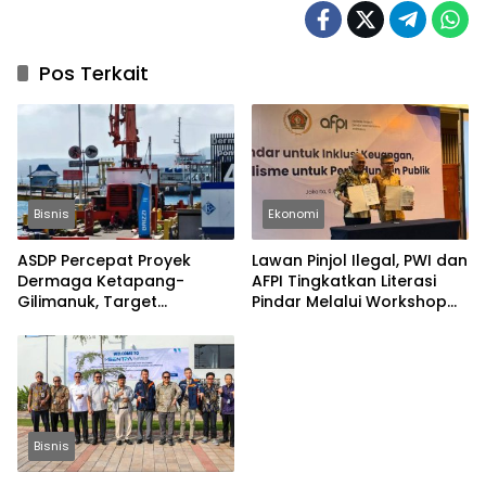
Pos Terkait
Bisnis
Ekonomi
ASDP Percepat Proyek
Lawan Pinjol Ilegal, PWI dan
Dermaga Ketapang-
AFPI Tingkatkan Literasi
Gilimanuk, Target
Pindar Melalui Workshop
Rampung Jelang Nataru
Jurnalistik
dan Lebaran
Bisnis