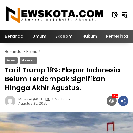
Langsung
ke
konten
Beranda
Umum
Ekonomi
Hukum
Pemerintah
Beranda
Bisnis
Bisnis
Ekonomi
Tarif Trump 19%: Ekspor Indonesia
Belum Terdampak Signifikan
Hingga Akhir Agustus.
224
Masbud@001
2 Min Baca
Agustus 28, 2025