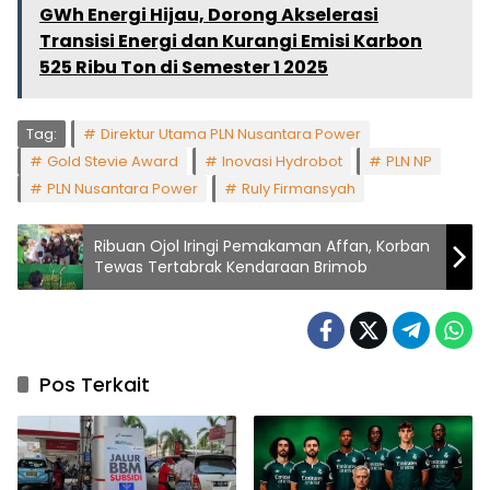
GWh Energi Hijau, Dorong Akselerasi
Transisi Energi dan Kurangi Emisi Karbon
525 Ribu Ton di Semester 1 2025
Tag:
Direktur Utama PLN Nusantara Power
Gold Stevie Award
Inovasi Hydrobot
PLN NP
PLN Nusantara Power
Ruly Firmansyah
Ribuan Ojol Iringi Pemakaman Affan, Korban
Tewas Tertabrak Kendaraan Brimob
Pos Terkait