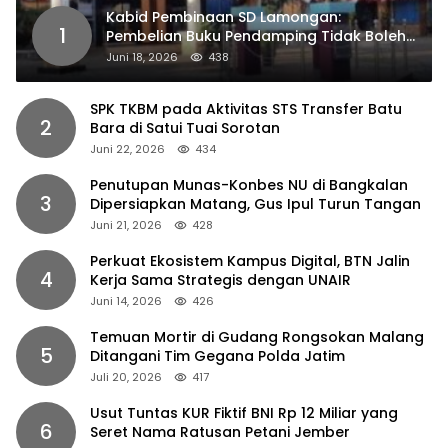
Kabid Pembinaan SD Lamongan:
1
Pembelian Buku Pendamping Tidak Boleh
Dipaksakan
Juni 18, 2026
438
SPK TKBM pada Aktivitas STS Transfer Batu
2
Bara di Satui Tuai Sorotan
Juni 22, 2026
434
Penutupan Munas-Konbes NU di Bangkalan
3
Dipersiapkan Matang, Gus Ipul Turun Tangan
Juni 21, 2026
428
Perkuat Ekosistem Kampus Digital, BTN Jalin
4
Kerja Sama Strategis dengan UNAIR
Juni 14, 2026
426
Temuan Mortir di Gudang Rongsokan Malang
5
Ditangani Tim Gegana Polda Jatim
Juli 20, 2026
417
Usut Tuntas KUR Fiktif BNI Rp 12 Miliar yang
6
Seret Nama Ratusan Petani Jember