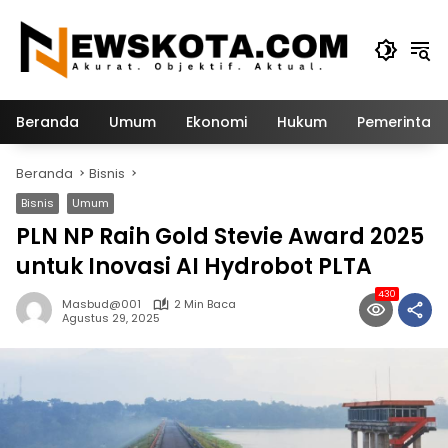
Langsung
ke
konten
Beranda
Umum
Ekonomi
Hukum
Pemerintah
Beranda
Bisnis
Bisnis
Umum
PLN NP Raih Gold Stevie Award 2025
untuk Inovasi AI Hydrobot PLTA
430
Masbud@001
2 Min Baca
Agustus 29, 2025