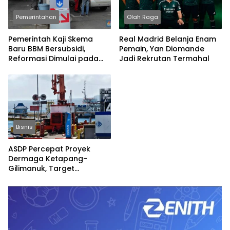
Pemerintahan
Olah Raga
Pemerintah Kaji Skema
Real Madrid Belanja Enam
Baru BBM Bersubsidi,
Pemain, Yan Diomande
Reformasi Dimulai pada
Jadi Rekrutan Termahal
2027
Bisnis
ASDP Percepat Proyek
Dermaga Ketapang-
Gilimanuk, Target
Rampung Jelang Nataru
dan Lebaran