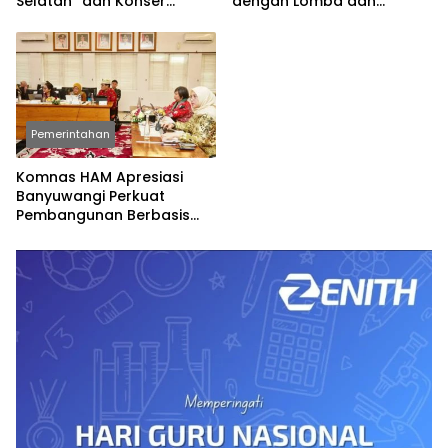
Selatan” dan Konser
dengan Lomba dan
Spesial
Permainan Tradisional
Pemerintahan
Komnas HAM Apresiasi
Banyuwangi Perkuat
Pembangunan Berbasis
Hak Asasi Manusia