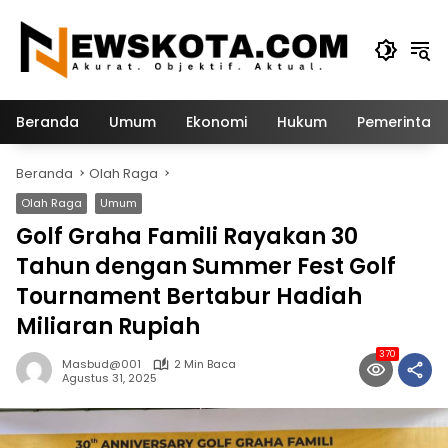
Langsung
ke
konten
Beranda
Umum
Ekonomi
Hukum
Pemerintah
Beranda
Olah Raga
Olah Raga
Umum
Golf Graha Famili Rayakan 30
Tahun dengan Summer Fest Golf
Tournament Bertabur Hadiah
Miliaran Rupiah
370
Masbud@001
2 Min Baca
Agustus 31, 2025