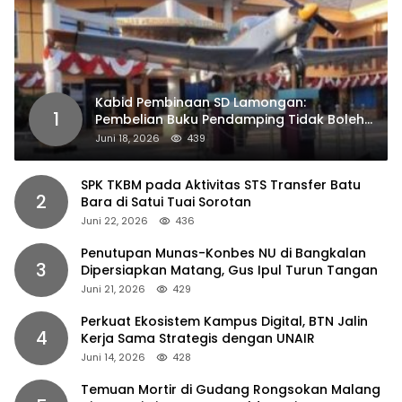
Kabid Pembinaan SD Lamongan:
1
Pembelian Buku Pendamping Tidak Boleh
Dipaksakan
Juni 18, 2026
439
SPK TKBM pada Aktivitas STS Transfer Batu
2
Bara di Satui Tuai Sorotan
Juni 22, 2026
436
Penutupan Munas-Konbes NU di Bangkalan
3
Dipersiapkan Matang, Gus Ipul Turun Tangan
Juni 21, 2026
429
Perkuat Ekosistem Kampus Digital, BTN Jalin
4
Kerja Sama Strategis dengan UNAIR
Juni 14, 2026
428
Temuan Mortir di Gudang Rongsokan Malang