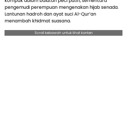
kompak dalam balutan peci putih, sementara
pengemudi perempuan mengenakan hijab senada.
Lantunan hadroh dan ayat suci Al-Qur’an
menambah khidmat suasana.
Scroll kebawah untuk lihat konten