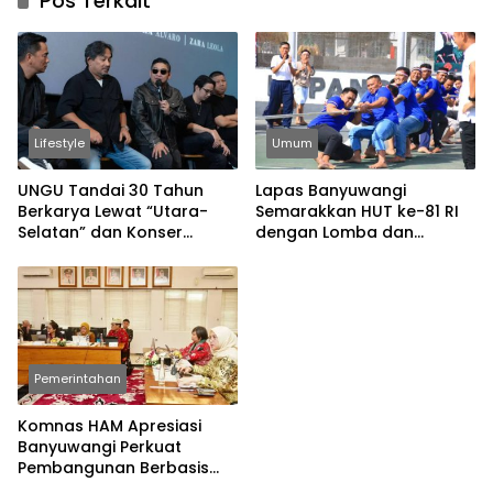
Pos Terkait
Lifestyle
Umum
UNGU Tandai 30 Tahun
Lapas Banyuwangi
Berkarya Lewat “Utara-
Semarakkan HUT ke-81 RI
Selatan” dan Konser
dengan Lomba dan
Spesial
Permainan Tradisional
Pemerintahan
Komnas HAM Apresiasi
Banyuwangi Perkuat
Pembangunan Berbasis
Hak Asasi Manusia