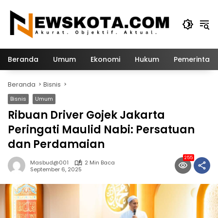
Langsung
ke
konten
Beranda
Umum
Ekonomi
Hukum
Pemerintah
Beranda
Bisnis
Bisnis
Umum
Ribuan Driver Gojek Jakarta
Peringati Maulid Nabi: Persatuan
dan Perdamaian
255
Masbud@001
2 Min Baca
September 6, 2025