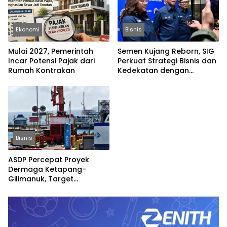
Ekonomi
Bisnis
Mulai 2027, Pemerintah
Semen Kujang Reborn, SIG
Incar Potensi Pajak dari
Perkuat Strategi Bisnis dan
Rumah Kontrakan
Kedekatan dengan
Masyarakat Jabar
Bisnis
ASDP Percepat Proyek
Dermaga Ketapang-
Gilimanuk, Target
Rampung Jelang Nataru
dan Lebaran