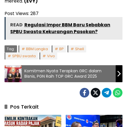
mereka.
(EVY)
Post Views:
287
READ
Regulasi Impor BBM Baru Sebabkan
SPBU Swasta Kekurangan Pasokan?
Tag:
BBM Langka
BP
Shell
SPBU swasta
Vivo
Komitmen Nyata Terapkan GRC dalam
Bisnis, PGN Raih TOP GRC Award 2025
Pos Terkait