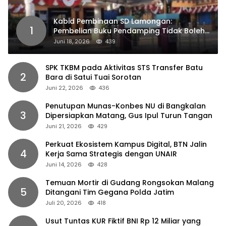
Kabid Pembinaan SD Lamongan:
1
Pembelian Buku Pendamping Tidak Boleh
Dipaksakan
Juni 18, 2026
439
SPK TKBM pada Aktivitas STS Transfer Batu
2
Bara di Satui Tuai Sorotan
Juni 22, 2026
436
Penutupan Munas-Konbes NU di Bangkalan
3
Dipersiapkan Matang, Gus Ipul Turun Tangan
Juni 21, 2026
429
Perkuat Ekosistem Kampus Digital, BTN Jalin
4
Kerja Sama Strategis dengan UNAIR
Juni 14, 2026
428
Temuan Mortir di Gudang Rongsokan Malang
5
Ditangani Tim Gegana Polda Jatim
Juli 20, 2026
418
Usut Tuntas KUR Fiktif BNI Rp 12 Miliar yang