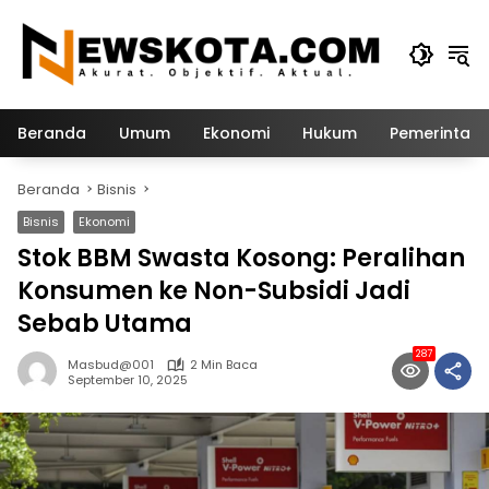
Langsung
ke
konten
Beranda
Umum
Ekonomi
Hukum
Pemerintah
Beranda
Bisnis
Bisnis
Ekonomi
Stok BBM Swasta Kosong: Peralihan
Konsumen ke Non-Subsidi Jadi
Sebab Utama
287
Masbud@001
2 Min Baca
September 10, 2025